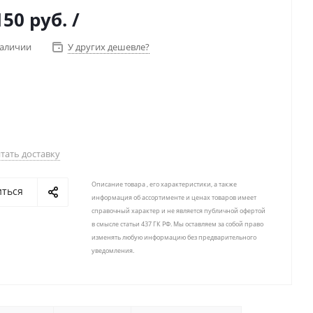
150 руб.
/
наличии
У других дешевле?
тать доставку
Описание товара , его характеристики, а также
иться
информация об ассортименте и ценах товаров имеет
справочный характер и не является публичной офертой
в смысле статьи 437 ГК РФ. Мы оставляем за собой право
изменять любую информацию без предварительного
уведомления.