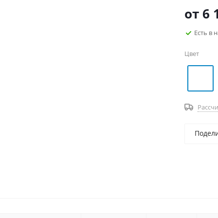
от
6 
Есть в 
Цвет
Рассчи
Подел