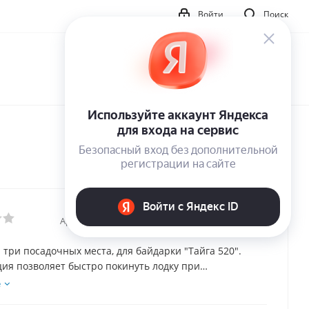
Войти
Поиск
Артикул:
16028
 три посадочных места, для байдарки "Тайга 520".
ия позволяет быстро покинуть лодку при
ости (например, при оверкиле).
е