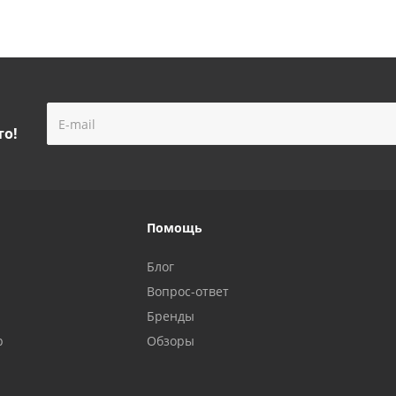
то!
Помощь
Блог
Вопрос-ответ
Бренды
р
Обзоры