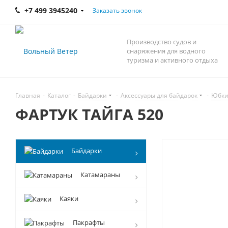
+7 499 3945240
Заказать звонок
Производство судов и
снаряжения для водного
туризма и активного отдыха
Главная
-
Каталог
-
Байдарки
-
Аксессуары для байдарок
-
Юбки,
ФАРТУК ТАЙГА 520
Байдарки
Катамараны
Каяки
Пакрафты