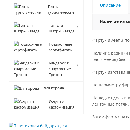
Описание
Тенты
туристические
Наличие на с
Тенты и
шатры Звезда
Фартук имеет 3 п
Подарочные
сертификаты
Наличие резинки в
растяжения) быстр
Байдарки и
снаряжение
Фартук изготавлив
Тритон
По периметру фар
Для города
На лодке вдоль в
Услуги и
ленточные петли.
кастомизация
Затем фартук натя