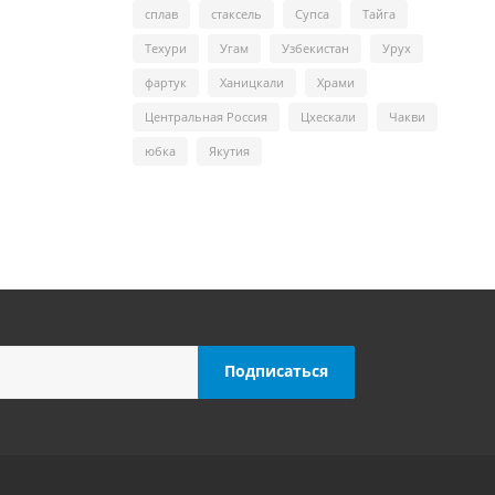
сплав
стаксель
Супса
Тайга
Техури
Угам
Узбекистан
Урух
фартук
Ханицкали
Храми
Центральная Россия
Цхескали
Чакви
юбка
Якутия