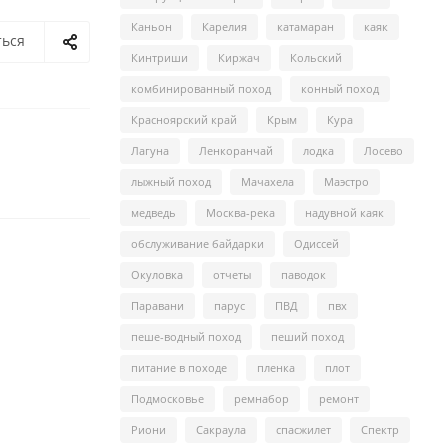
Каньон
Карелия
катамаран
каяк
ться
Кинтриши
Киржач
Кольский
комбинированный поход
конный поход
Красноярский край
Крым
Кура
Лагуна
Ленкоранчай
лодка
Лосево
лыжный поход
Мачахела
Маэстро
медведь
Москва-река
надувной каяк
обслуживание байдарки
Одиссей
Окуловка
отчеты
паводок
Паравани
парус
ПВД
пвх
пеше-водный поход
пеший поход
питание в походе
пленка
плот
Подмосковье
ремнабор
ремонт
Риони
Сакраула
спасжилет
Спектр