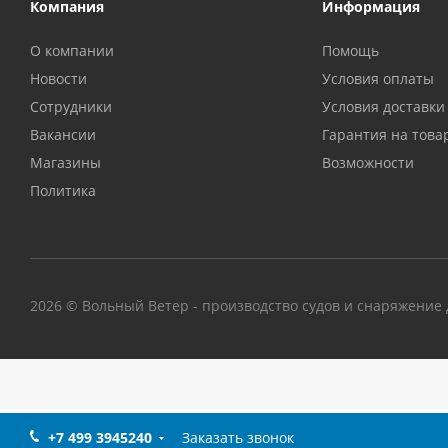
Компания
Информация
О компании
Помощь
Новости
Условия оплаты
Сотрудники
Условия доставки
Вакансии
Гарантия на това
Магазины
Возможности
Политика
2026 © Вольный Ветер - производство судов и снаряжение д
[Ошибка] Файл include/aspro_next_yandex_pay.php не найден
+7 499 3945240
Заказать звонок