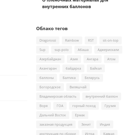
внутренних баллонов
Облако тегов
Dragorossi
Rainbow
RST
sit-on-top
Sup
sup-polo
Абаша
Аджерискали
Азербайджан
Азия
Ангара
Атом
Ахангаран
байдарка
Байкал
баллоны
Балтика
Беларусь
Богородское
Виляшчай
Владимирская область
внутренний баллон
Воря
ГОА
горный поход
Грузия
Дальний Восток
Ермак
заказная продукция
Зенит
Индия
инструкция по сборке
Истра
Кавказ