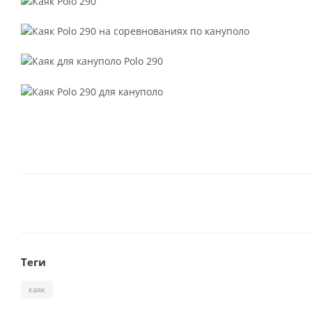
Теги
каяк