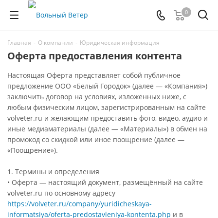
0
Главная
-
О компании
-
Юридическая информация
Оферта предоставления контента
Настоящая Оферта представляет собой публичное
предложение ООО «Белый Городок» (далее — «Компания»)
заключить договор на условиях, изложенных ниже, с
любым физическим лицом, зарегистрированным на сайте
volveter.ru и желающим предоставить фото, видео, аудио и
иные медиаматериалы (далее — «Материалы») в обмен на
промокод со скидкой или иное поощрение (далее —
«Поощрение»).
1. Термины и определения
• Оферта — настоящий документ, размещённый на сайте
volveter.ru по основному адресу
https://volveter.ru/company/yuridicheskaya-
informatsiya/oferta-predostavleniya-kontenta.php
и в