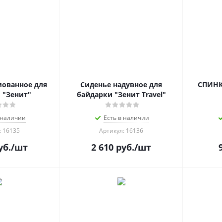
ованное для
Сиденье надувное для
СПИНК
 "Зенит"
байдарки "Зенит Travel"
 наличии
Есть в наличии
: 16135
Артикул: 16136
уб.
/шт
2 610
руб.
/шт