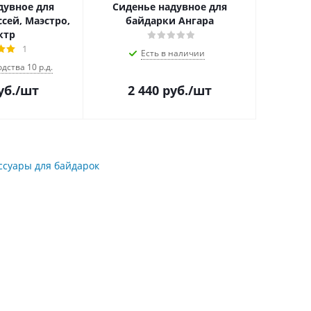
дувное для
Сиденье надувное для
сей, Маэстро,
байдарки Ангара
ктр
1
Есть в наличии
дства 10 р.д.
уб.
/шт
2 440
руб.
/шт
ссуары для байдарок