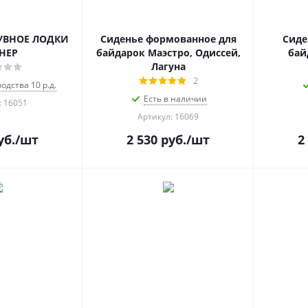
УВНОЕ ЛОДКИ
Сиденье формованное для
Сиде
НЕР
байдарок Маэстро, Одиссей,
бай
Лагуна
2
одства 10 р.д.
Есть в наличии
: 16051
Артикул: 16069
уб.
/шт
2 530
руб.
/шт
2