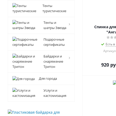
Тенты
туристические
Тенты и
Спинка для
шатры Звезда
"Анг
Подарочные
Есть в
сертификаты
Артикул
Байдарки и
снаряжение
920
ру
Тритон
Для города
Услуги и
кастомизация