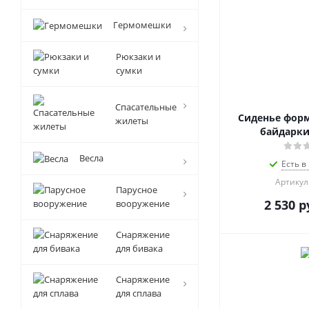
Гермомешки
Рюкзаки и
сумки
Спасательные
Сиденье форм
жилеты
байдарки
Весла
Есть в
Артикул
Парусное
2 530
р
вооружение
Снаряжение
для бивака
Снаряжение
для сплава