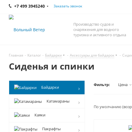
+7 499 3945240
Заказать звонок
Производство судов и
снаряжения для водного
туризма и активного отдыха
Главная
-
Каталог
-
Байдарки
-
Аксессуары для байдарок
-
Сиде
Сиденья и спинки
Фильтр:
Цена
Байдарки
Катамараны
По умолчанию (возр
Каяки
Пакрафты