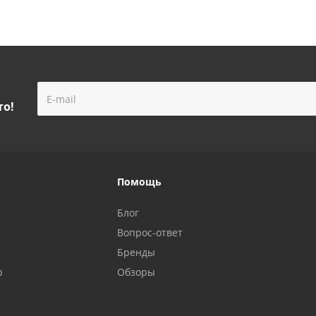
то!
Помощь
Блог
Вопрос-ответ
Бренды
р
Обзоры