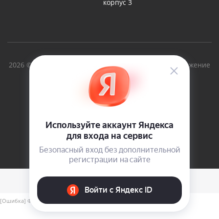
корпус 3
2026 © Вольный Ветер - производство судов и снаряжение
для туризма с 1997г.
Версия для печати
[Ошибка] Файл include/aspro_next_yandex_pay.php не найден