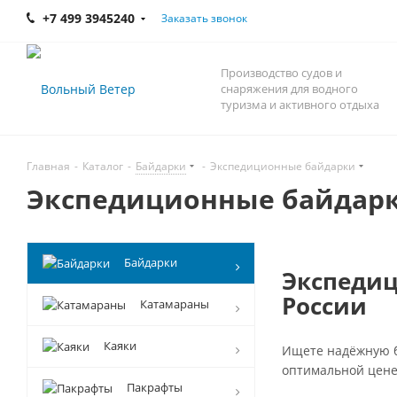
+7 499 3945240
Заказать звонок
Производство судов и
снаряжения для водного
туризма и активного отдыха
Главная
-
Каталог
-
Байдарки
-
Экспедиционные байдарки
Экспедиционные байдар
Байдарки
Экспедиц
России
Катамараны
Каяки
Ищете надёжную б
оптимальной цене
Пакрафты