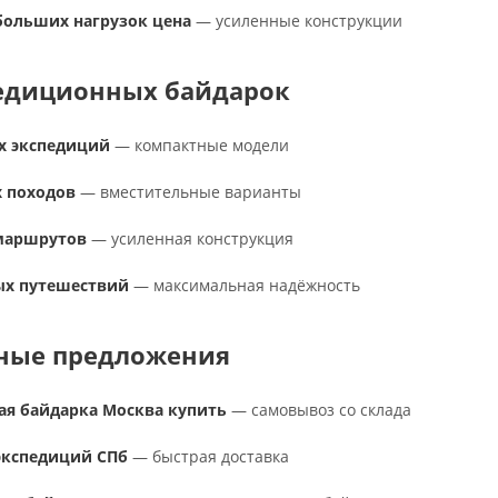
больших нагрузок цена
— усиленные конструкции
едиционных байдарок
х экспедиций
— компактные модели
х походов
— вместительные варианты
маршрутов
— усиленная конструкция
ых путешествий
— максимальная надёжность
ные предложения
ая байдарка Москва купить
— самовывоз со склада
экспедиций СПб
— быстрая доставка