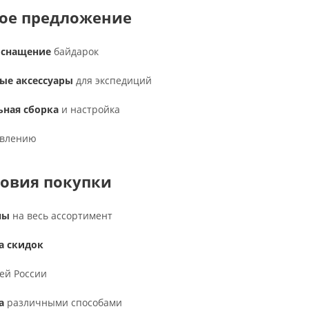
ое предложение
оснащение
байдарок
ые аксессуары
для экспедиций
ьная сборка
и настройка
влению
ловия покупки
ны
на весь ассортимент
а скидок
ей России
а
различными способами