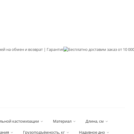
льной кастомизации
Материал
Длина, см
вания
Грузоподъёмность, кг
Надувное дно