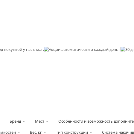
Примерка
перед
покупкой
у нас в
магазине
Бренд
Мест
Особенности и возможность дополните
емкостей
Вес, кг
Тип конструкции
Система накачи