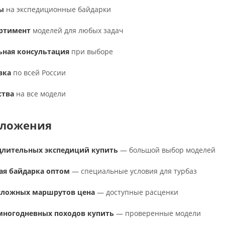
ы
на экспедиционные байдарки
ртимент
моделей для любых задач
ьная консультация
при выборе
вка
по всей России
ства
на все модели
дложения
длительных экспедиций купить
— большой выбор моделей
ая байдарка оптом
— специальные условия для турбаз
 сложных маршрутов цена
— доступные расценки
многодневных походов купить
— проверенные модели