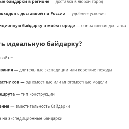
ые байдарки в регионе
— доставка в любой город
походов с доставкой по России
— удобные условия
иционную байдарку в моём городе
— оперативная доставка
ть идеальную байдарку?
вайте:
ования
— длительные экспедиции или короткие походы
астников
— одноместные или многоместные модели
ршрута
— тип конструкции
ения
— вместительность байдарки
 на экспедиционные байдарки