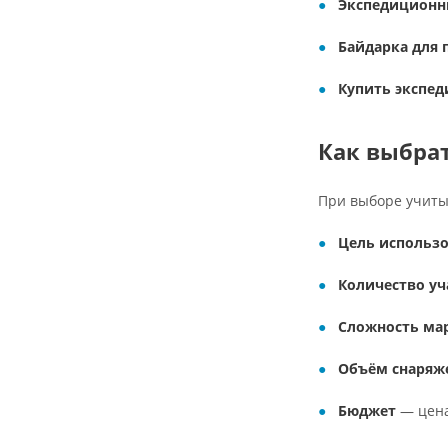
Экспедиционн
Байдарка для 
Купить экспед
Как выбра
При выборе учиты
Цель использ
Количество уч
Сложность ма
Объём снаряж
Бюджет
— цена