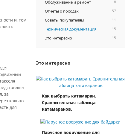
Обслуживание и ремонт
8
Отчеты о походах
57
ности и, тем
Советы покупателям
11
авлять
Техническая документация
15
Это интересно
15
Это интересно
одет
еподвижный
такселя
представляет
, за
Как выбрать катамаран.
ерез кольцо
Сравнительная таблица
асть для
катамаранов.
Парусное вооружение для