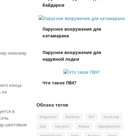
байдарки
Парусное вооружение для
катамарана
Парусное вооружение для
нему нижнему
надувной лодки
Что такое ПВХ?
него конца
ь не
Облако тегов
уется в
Dragorossi
Rainbow
RST
sit-on-top
сель
жду шкотовым
Sup
sup-polo
Абаша
Аджерискали
Азербайджан
Азия
Ангара
Атом