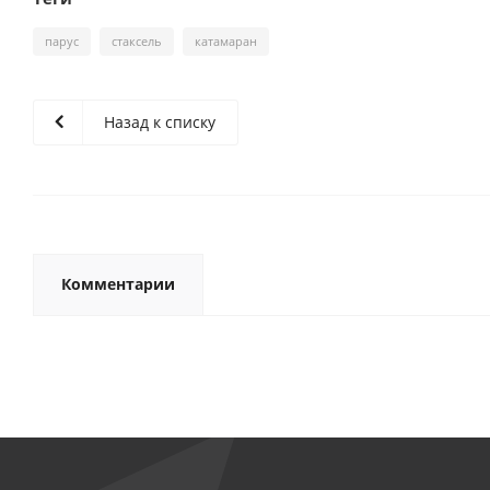
парус
стаксель
катамаран
Назад к списку
Комментарии