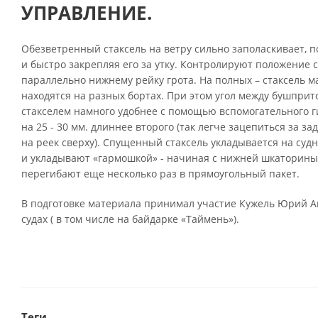
УПРАВЛЕНИЕ.
Обезветренный стаксель на ветру сильно заполаскивает, п
и быстро закрепляя его за утку. Контролируют положение с
параллельно нижнему рейку грота. На полных – стаксель 
находятся на разных бортах. При этом угол между бушприто
стакселем намного удобнее с помощью вспомогательного ги
на 25 - 30 мм. длиннее второго (так легче зацепиться за 
на реек сверху). Спущенный стаксель укладывается на судн
и укладывают «гармошкой» - начиная с нижней шкаторины 
перегибают еще несколько раз в прямоугольный пакет.
В подготовке материала принимал участие Кужель Юрий А
судах ( в том числе на байдарке «Таймень»).
Теги