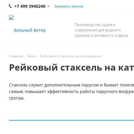
+7 499 3945240
Заказать звонок
Производство судов и
снаряжения для водного
туризма и активного отдыха
Главная
-
Блог
-
Рейковый стаксель на катамаране
Рейковый стаксель на ка
Стаксель служит дополнительным парусом и бывает полезе
самым, повышает эффективность работы парусного вооружен
гротом.