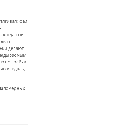
тягивая) фал
я
- когда они
влять
льки делают
акладываемым
яют от рейка
ивая вдоль,
 маломерных