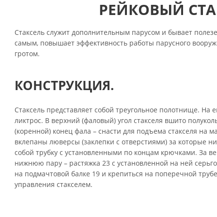
РЕЙКОВЫЙ СТА
Стаксель служит дополнительным парусом и бывает полезе
самым, повышает эффективность работы парусного вооружен
гротом.
КОНСТРУКЦИЯ.
Стаксель представляет собой треугольное полотнище. На е
ликтрос. В верхний (фаловый) угол стакселя вшито полуко
(коренной) конец фала – снасти для подъема стакселя на м
вклепаны люверсы (заклепки с отверстиями) за которые ни
собой трубку с установленными по концам крючками. За в
нижнюю пару – растяжка 23 с установленной на ней серьго
на подмачтовой балке 19 и крепиться на поперечной трубе 
управления стакселем.