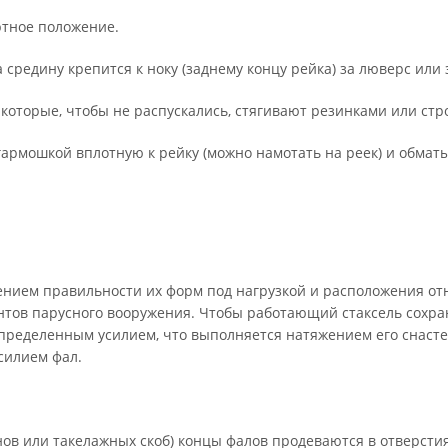
ртное положение.
 средину крепится к ноку (заднему концу рейка) за люверс или 
, которые, чтобы не распускались, стягивают резинками или стр
гармошкой вплотную к рейку (можно намотать на реек) и обма
ением правильности их форм под нагрузкой и расположения от
нтов парусного вооружения. Чтобы работающий стаксель сохра
пределенным усилием, что выполняется натяжением его снасте
силием фал.
инов или такелажных скоб) концы фалов продеваются в отверсти