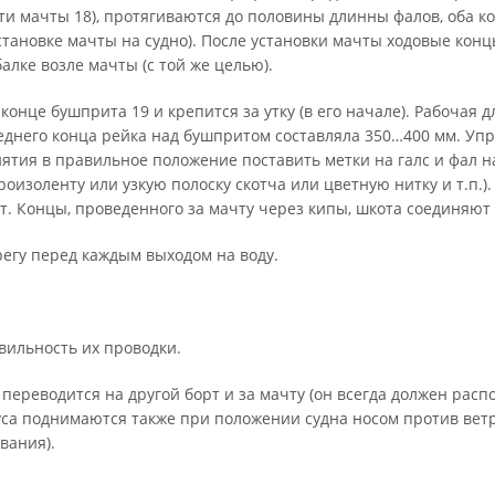
сти мачты 18), протягиваются до половины длинны фалов, оба к
становке мачты на судно). После установки мачты ходовые кон
лке возле мачты (с той же целью).
 конце бушприта 19 и крепится за утку (в его начале). Рабочая 
еднего конца рейка над бушпритом составляла 350…400 мм. Уп
нятия в правильное положение поставить метки на галс и фал н
троизоленту или узкую полоску скотча или цветную нитку и т.п.)
т. Концы, проведенного за мачту через кипы, шкота соединяют
регу перед каждым выходом на воду.
вильность их проводки.
 переводится на другой борт и за мачту (он всегда должен расп
уса поднимаются также при положении судна носом против ветр
вания).