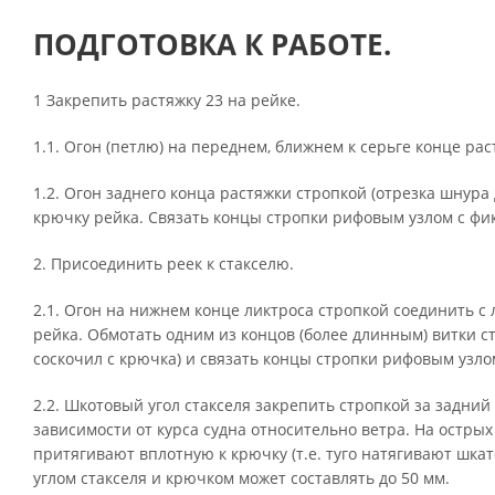
ПОДГОТОВКА К РАБОТЕ.
1 Закрепить растяжку 23 на рейке.
1.1. Огон (петлю) на переднем, ближнем к серьге конце р
1.2. Огон заднего конца растяжки стропкой (отрезка шнура
крючку рейка. Связать концы стропки рифовым узлом с фи
2. Присоединить реек к стакселю.
2.1. Огон на нижнем конце ликтроса стропкой соединить с
рейка. Обмотать одним из концов (более длинным) витки с
соскочил с крючка) и связать концы стропки рифовым узло
2.2. Шкотовый угол стакселя закрепить стропкой за задн
зависимости от курса судна относительно ветра. На острых
притягивают вплотную к крючку (т.е. туго натягивают шка
углом стакселя и крючком может составлять до 50 мм.