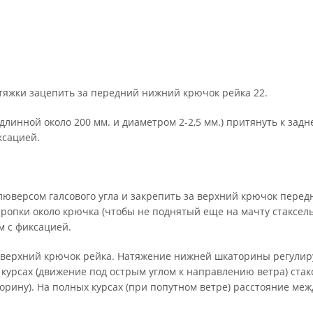
астяжки зацепить за передний нижний крючок рейка 22.
 длинной около 200 мм. и диаметром 2-2,5 мм.) притянуть к зад
ксацией.
 люверсом галсового угла и закрепить за верхний крючок перед
тропки около крючка (чтобы не поднятый еще на мачту стаксел
м с фиксацией.
ий верхний крючок рейка. Натяжение нижней шкаторины регулир
 курсах (движение под острым углом к направлению ветра) стак
торину). На полных курсах (при попутном ветре) расстояние ме