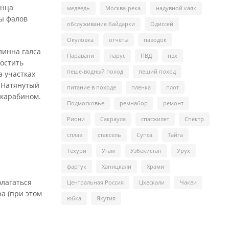
онца
медведь
Москва-река
надувной каяк
цы фалов
обслуживание байдарки
Одиссей
Окуловка
отчеты
паводок
длинна галса
Паравани
парус
ПВД
пвх
ростить
пеше-водный поход
пеший поход
а участках
. Натянутый
питание в походе
пленка
плот
 карабином.
Подмосковье
ремнабор
ремонт
Риони
Сакраула
спасжилет
Спектр
сплав
стаксель
Супса
Тайга
Техури
Угам
Узбекистан
Урух
фартук
Ханицкали
Храми
олагаться
Центральная Россия
Цхескали
Чакви
а (при этом
юбка
Якутия