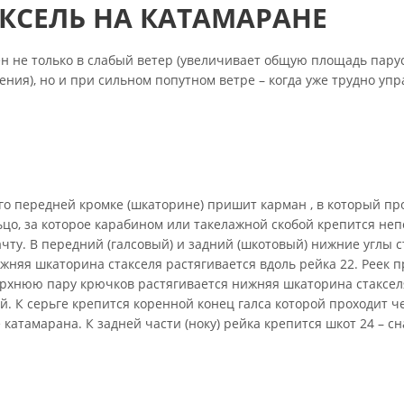
КСЕЛЬ НА КАТАМАРАНЕ
н не только в слабый ветер (увеличивает общую площадь парус
ия), но и при сильном попутном ветре – когда уже трудно упр
го передней кромке (шкаторине) пришит карман , в который пр
льцо, за которое карабином или такелажной скобой крепится н
ачту. В передний (галсовый) и задний (шкотовый) нижние углы с
жняя шкаторина стакселя растягивается вдоль рейка 22. Реек 
ерхнюю пару крючков растягивается нижняя шкаторина стакселя
й. К серьге крепится коренной конец галса которой проходит ч
катамарана. К задней части (ноку) рейка крепится шкот 24 – сн