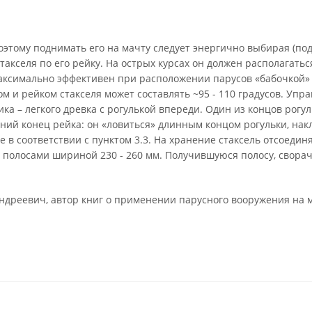
оэтому поднимать его на мачту следует энергично выбирая (под
такселя по его рейку. На острых курсах он должен располагатьс
максимально эффективен при расположении парусов «бабочкой» 
м и рейком стакселя может составлять ~95 - 110 градусов. Упра
ка – легкого древка с рогулькой впереди. Один из концов рогу
задний конец рейка: он «ловиться» длинным концом рогульки, н
е в соответствии с пунктом 3.3. На хранение стаксель отсоедин
полосами шириной 230 - 260 мм. Получившуюся полосу, сворач
ндреевич, автор книг о применении парусного вооружения на