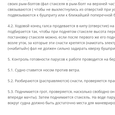
своих рым-болтов (фал стакселя в рым-болт на верхней ча
связываются ( чтобы не выхлестнулись из отверстий при у
подвязываются к бушприту или к ближайшей поперечной ба
4.2. Ходовой конец галса продевается в кипу (отверстие) на
подбирается так, чтобы при поднятом стакселе высота пер
постановку стакселя можно, если после первого же его под
возле уток, за которые эти снасти крепятся (намотать элек
(«набитый») фал не должен сильно задирать кверху бушпри
5. Контроль готовности парусов к работе проводится на бе
5.1. Судно ставится носом против ветра.
5.2. Разбираются (расправляются) снасти, проверяется пра
5.3. Поднимается грот, проверяется, насколько свободно он
впереди мачты). Затем поднимается стаксель. На воде пар
вокруг судна должно быть достаточно места для маневриро