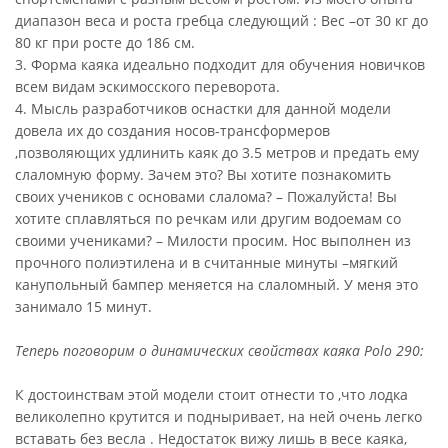
диапазон веса и роста гребца следующий : Вес –от 30 кг до
80 кг при росте до 186 см.
3. Форма каяка идеально подходит для обучения новичков
всем видам эскимосского переворота.
4. Мысль разработчиков оснастки для данной модели
довела их до создания носов-трансформеров
,позволяющих удлинить каяк до 3.5 метров и предать ему
слаломную форму. Зачем это? Вы хотите познакомить
своих учеников с основами слалома? – Пожалуйста! Вы
хотите сплавляться по речкам или другим водоемам со
своими учениками? – Милости просим. Нос выполнен из
прочного полиэтилена и в считанные минуты –мягкий
канупольный бампер меняется на слаломный. У меня это
занимало 15 минут.
Теперь поговорим о динамических свойствах каяка Polo 290:
К достоинствам этой модели стоит отнести то ,что лодка
великолепно крутится и подныривает, на ней очень легко
вставать без весла . Недостаток вижу лишь в весе каяка,