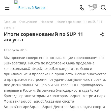
0
Главная
-
О компании
-
Новости
-
Итоги соревнований по SUP 11
августа
Итоги соревнований по SUP 11
августа
15 августа 2018
Мы провели совершенно потрясающие соревнования по
SUP-вoarding. Работа по подготовке была проделана
колоссальная.&nbsp;&nbsp;Для каждого это было и
приключение и проверка на прочность. Новые знакомства
и прекрасное настроения от удачно запущенного проекта.
Две дисциплины. SUP polo и SUP race. POLO проводилось
впервые в России. Выражаем благодарность судейской
бригаде, организаторам и спонсорам: &quot;Экстрим-парк
Фристайл&quot;, &quot;Академия спорта
&quot;Снегири&quot;, &quot;Декатлон&quot;, отдел спорта