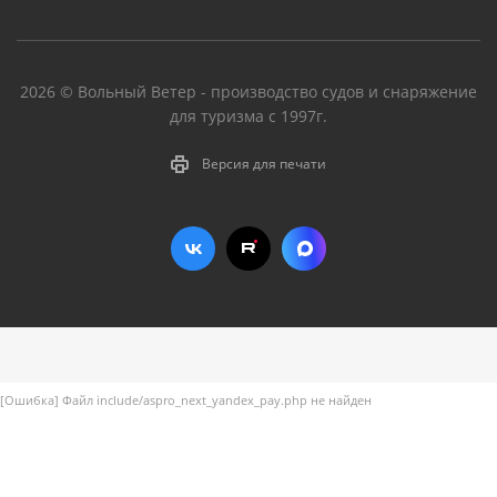
2026 © Вольный Ветер - производство судов и снаряжение
для туризма с 1997г.
Версия для печати
[Ошибка] Файл include/aspro_next_yandex_pay.php не найден