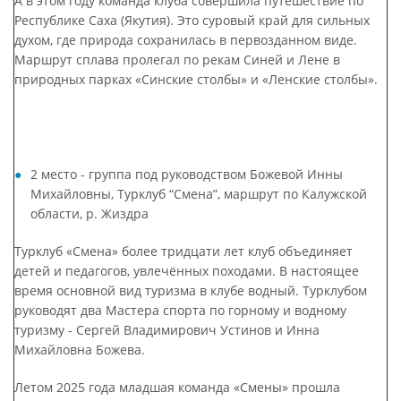
А в этом году команда клуба совершила путешествие по
Республике Саха (Якутия). Это суровый край для сильных
духом, где природа сохранилась в первозданном виде.
Маршрут сплава пролегал по рекам Синей и Лене в
природных парках «Синские столбы» и «Ленские столбы».
2 место - группа под руководством Божевой Инны
Михайловны, Турклуб “Смена”, маршрут по Калужской
области, р. Жиздра
Турклуб «Смена» более тридцати лет клуб объединяет
детей и педагогов, увлечённых походами. В настоящее
время основной вид туризма в клубе водный. Турклубом
руководят два Мастера спорта по горному и водному
туризму - Сергей Владимирович Устинов и Инна
Михайловна Божева.
Летом 2025 года младшая команда «Смены» прошла