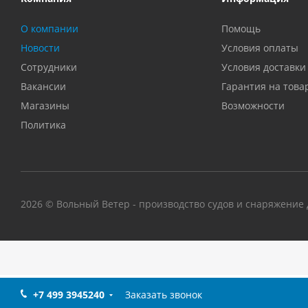
О компании
Помощь
Новости
Условия оплаты
Сотрудники
Условия доставки
Вакансии
Гарантия на това
Магазины
Возможности
Политика
2026 © Вольный Ветер - производство судов и снаряжение д
[Ошибка] Файл include/aspro_next_yandex_pay.php не найден
+7 499 3945240
Заказать звонок