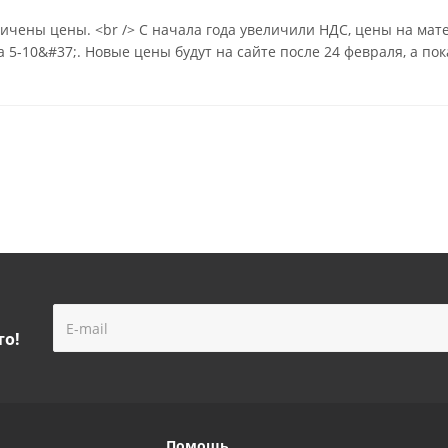
личены цены. <br /> С начала года увеличили НДС, цены на мат
а 5-10&#37;. Новые цены будут на сайте после 24 февраля, а п
то!
Помощь