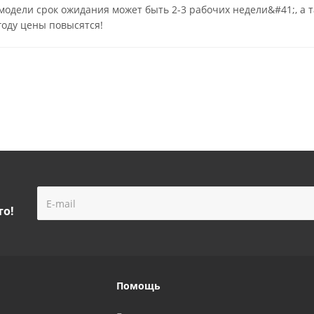
 модели срок ожидания может быть 2-3 рабочих недели&#41;, а 
 году цены повысятся!
то!
Помощь