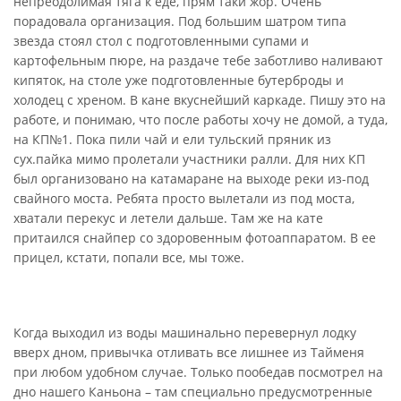
непреодолимая тяга к еде, прям таки жор. Очень
порадовала организация. Под большим шатром типа
звезда стоял стол с подготовленными супами и
картофельным пюре, на раздаче тебе заботливо наливают
кипяток, на столе уже подготовленные бутерброды и
холодец с хреном. В кане вкуснейший каркаде. Пишу это на
работе, и понимаю, что после работы хочу не домой, а туда,
на КП№1. Пока пили чай и ели тульский пряник из
сух.пайка мимо пролетали участники ралли. Для них КП
был организовано на катамаране на выходе реки из-под
свайного моста. Ребята просто вылетали из под моста,
хватали перекус и летели дальше. Там же на кате
притаился снайпер со здоровенным фотоаппаратом. В ее
прицел, кстати, попали все, мы тоже.
Когда выходил из воды машинально перевернул лодку
вверх дном, привычка отливать все лишнее из Тайменя
при любом удобном случае. Только пообедав посмотрел на
дно нашего Каньона – там специально предусмотренные