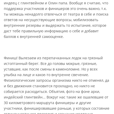
индеец с глинтвейном и Олин папа. Вообще я считаю, что
поддержка участников и финишеров это очень важно, т.к.
ты можешь ненадолго отвлечься от театра в себе и поиска
ответов на несуществующие вопросы, мобилизовать
внутренние резервы и выдержать то испытание, которое
даст тебе правильную информацию о себе и добавит
баллов к внутренней самооценке.
Финиш! Вылезаем из перепачканных лодок на грязный
истоптанный берег. Все до головы мокрые, грязные,
уставшие, как после смены в каменоломне. Но у всех
улыбка на лице и какое-то внутренне свечение.
Физиологические запросы организма никто не отменял, да
и без движения становится прохладно, но никто не
собирается расходиться. Объятия, фото на фоне арки,
индейский глинтвейн... Вокруг нас такие же ошалевшие от
30 километрового маршрута финишеры и другие
участники, финишировавшие раньше, у которых состояние
оглушенности уже проходит и сознание медленно