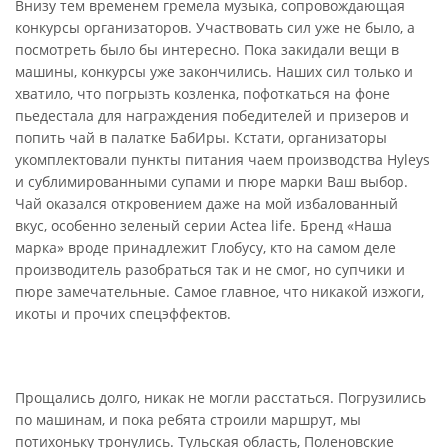
Внизу тем временем гремела музыка, сопровождающая
конкурсы организаторов. Участвовать сил уже не было, а
посмотреть было бы интересно. Пока закидали вещи в
машины, конкурсы уже закончились. Наших сил только и
хватило, что погрызть козленка, пофоткаться на фоне
пьедестала для награждения победителей и призеров и
попить чай в палатке БабИры. Кстати, организаторы
укомплектовали пункты питания чаем производства Hyleys
и сублимированными супами и пюре марки Ваш выбор.
Чай оказался откровением даже на мой избалованный
вкус, особенно зеленый серии Actea life. Бренд «Наша
марка» вроде принадлежит Глобусу, кто на самом деле
производитель разобраться так и не смог, но супчики и
пюре замечательные. Самое главное, что никакой изжоги,
икоты и прочих спецэффектов.
Прощались долго, никак не могли расстаться. Погрузились
по машинам, и пока ребята строили маршрут, мы
потихоньку тронулись. Тульская область, Поленовские