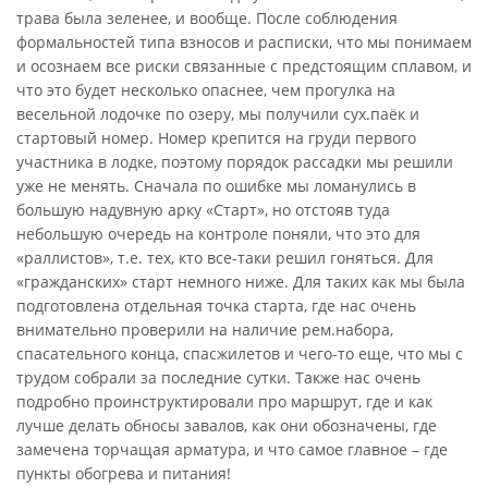
трава была зеленее, и вообще. После соблюдения
формальностей типа взносов и расписки, что мы понимаем
и осознаем все риски связанные с предстоящим сплавом, и
что это будет несколько опаснее, чем прогулка на
весельной лодочке по озеру, мы получили сух.паёк и
стартовый номер. Номер крепится на груди первого
участника в лодке, поэтому порядок рассадки мы решили
уже не менять. Сначала по ошибке мы ломанулись в
большую надувную арку «Старт», но отстояв туда
небольшую очередь на контроле поняли, что это для
«раллистов», т.е. тех, кто все-таки решил гоняться. Для
«гражданских» старт немного ниже. Для таких как мы была
подготовлена отдельная точка старта, где нас очень
внимательно проверили на наличие рем.набора,
спасательного конца, спасжилетов и чего-то еще, что мы с
трудом собрали за последние сутки. Также нас очень
подробно проинструктировали про маршрут, где и как
лучше делать обносы завалов, как они обозначены, где
замечена торчащая арматура, и что самое главное – где
пункты обогрева и питания!