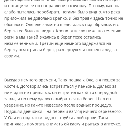
и потащили ее по направлению к куполу. По тому, как она
слабо пыталась перебирать ногами, было видно, что река
приложила ее довольно крепко, и без травм здесь точно не
обошлось. Оля еле заметно шевелилась под обрывом, и с
берега ее было не видно. Костю отнесло ниже по течению
реки, а мы Таней вжались в берег тоже остались
незамеченными. Третий еще немного задержался на
берегу осматривая берег, развернулся и пошел вслед за
своими.
Выждав немного времени, Таня пошла к Оле, а я пошел за
Костей. Договорились встретиться у Каньона. Далеко за
ним идти не пришлось, он встретил какой-то очередной
завал, и по нему удалось выбраться на берег. Шел он
уверенно, но как-то невесело после водных процедур.
Подошли девчонки – на первый взгляд ничего серьезного.
У Оли из-под каски видны струйки алой крови, Таня
принялась помогать снимать ей каску и рыться в аптечке.