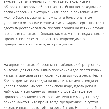
вместе прыгали через топляки, где-то виделись на
обносах. Некоторые обносы, кстати, были непроходимы от
слова «совсем». Некоторые были вполне лайтовые и их
можно было проскочить, чем кстати более опытные
участник в основном и занимались. Видимо, организаторы
где-то перестраховались, поставив знаки на всякий случай
в расчете на таких чайников, как мы. А где-то вода спала, и
препятствие из очень опасного непроходимого
превратилось в опасное, но проходимое.
На одном из таких обносов мы прибились к берегу, стали
вылезать для обноса. Мимо проскочили два пластиковых
каяка, и, миновав завал, скрылись за изгибом реки. Нерпа
бодро просвистел следом на штурм. К моменту, когда он
уперся в завал, мы уже несли свою лодку вдоль реки и
наблюдали всю сцену из первых рядов. Дальше все
происходило какое-то мгновение, меньше минуты, но для
сейчас кажется, что время тогда превратилось в густой
кисель и вязко несло тебя по реке бытия. Нерпа еще был