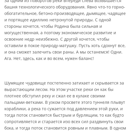
За одним из поворотов реки впереди слева возвышается
башня технологического оборудования. Явно что-то горно-
обогатительное, бетоно-производящее, дымящее, чадящее
и портящее идиллию нетронутой природы. С одной
стороны хочется, чтобы Родина была сильная и
могущественная, а поэтому экономическое развитие и
освоение недр неизбежно. С другой хочется, чтобы
оставили в покое природу-матушку. Пусть хоть сдохнут все,
и она сможет залечить свои раны. А мы останемся! Одни.
Ага. Нет, здесь, как и во всем, нужен баланс!
Шумящее чудовище постепенно затихает и скрывается за
вырастающим лесом. На этом участке реки он как бы
плотнее обступил реку и сжал ее в кулаке своими
пальцами-ветками. В узком просвете этого туннеля плывут
кораблики, а река то сужается под давлением этой руки, и
тогда поток становится быстрым и бурлящим, то как будто
сопротивляется и старается изо всех сил раздвинуть свои
бока, и тогда поток становится ровным и плавным. В одном