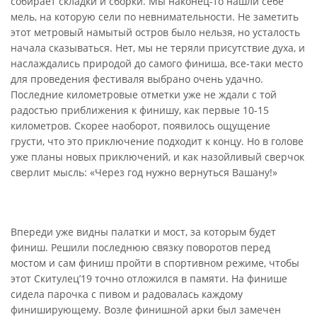
собирает складки и сборки. Мы наконец-то нашли себе
мель, на которую сели по невнимательности. Не заметить
этот метровый намытый остров было нельзя, но усталость
начала сказываться. Нет, мы не теряли присутствие духа, и
наслаждались природой до самого финиша, все-таки место
для проведения фестиваля выбрано очень удачно.
Последние километровые отметки уже не ждали с той
радостью приближения к финишу, как первые 10-15
километров. Скорее наоборот, появилось ощущение
грусти, что это приключение подходит к концу. Но в голове
уже планы новых приключений, и как назойливый сверчок
сверлит мысль: «Через год нужно вернуться Вашану!»
Впереди уже видны палатки и мост, за которым будет
финиш. Решили последнюю связку поворотов перед
мостом и сам финиш пройти в спортивном режиме, чтобы
этот Скитулец’19 точно отложился в памяти. На финише
сидела парочка с пивом и радовалась каждому
финиширующему. Возле финишной арки был замечен