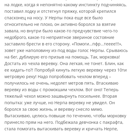
на лодке, когда я непонятно какому инстинкту подчиняясь,
поставил лодку и отстегнул пряжку, которой крепился
спасконец на носу. У Нерпы пока еще все было
относительно не плохо, он активно боролся за взятие
завала, но внутри было какое-то предчувствие чего-то
недоброго, какое-то неприятное звериное состояние
заставило брести в его сторону. «Помоги…пфр…тееее!!!»,
зовет уже наполовину из-под воды голос Нерпы. Срываюсь
на бег, дублирую его призыв на помощь. Так, морковка!
Достать из чехла веревку. Она легкая, не тонет. Блин, как
ее кидать-то?! Попробуй кинуть легкую веревку через 10ти
метровую реку! Надо попробовать чехлом вперед –
получилось не очень, недолет метров пять. Втаскиваю
веревку из воды с промокшим чехлом. Вот оно! Теперь
тяжелый чехол можно зашвырнуть посильнее. Вторая
попытка: уже лучше, но Нерпа веревку не увидел. Он
боролся за свою жизнь, и веревку снесло мимо.
Вытаскиваю, целюсь повыше по течению, чтобы морковку
принесло прям на него. Подбежала девчонка с пакрафта,
стала помогать вытаскивать веревку и кричать Нерпе,