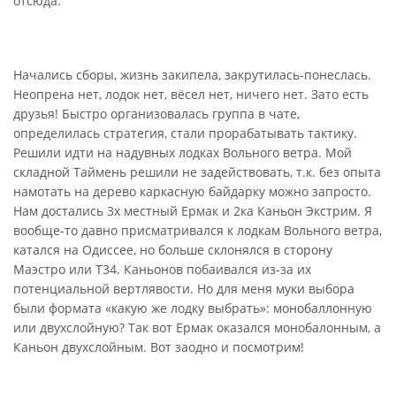
отсюда.
Начались сборы, жизнь закипела, закрутилась-понеслась.
Неопрена нет, лодок нет, вёсел нет, ничего нет. Зато есть
друзья! Быстро организовалась группа в чате,
определилась стратегия, стали прорабатывать тактику.
Решили идти на надувных лодках Вольного ветра. Мой
складной Таймень решили не задействовать, т.к. без опыта
намотать на дерево каркасную байдарку можно запросто.
Нам достались 3х местный Ермак и 2ка Каньон Экстрим. Я
вообще-то давно присматривался к лодкам Вольного ветра,
катался на Одиссее, но больше склонялся в сторону
Маэстро или Т34. Каньонов побаивался из-за их
потенциальной вертлявости. Но для меня муки выбора
были формата «какую же лодку выбрать»: монобаллонную
или двухслойную? Так вот Ермак оказался монобалонным, а
Каньон двухслойным. Вот заодно и посмотрим!