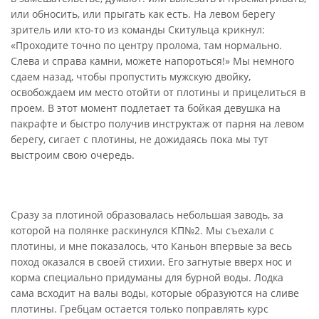
или обносить, или прыгать как есть. На левом берегу
зритель или кто-то из команды Скитульца крикнул:
«Проходите точно по центру пролома, там нормально.
Слева и справа камни, можете напороться!» Мы немного
сдаем назад, чтобы пропустить мужскую двойку,
освобождаем им место отойти от плотины и прицелиться в
проем. В этот момент подлетает та бойкая девушка на
пакрафте и быстро получив инструктаж от парня на левом
берегу, сигает с плотины, не дожидаясь пока мы тут
выстроим свою очередь.
Сразу за плотиной образовалась небольшая заводь, за
которой на полянке раскинулся КП№2. Мы съехали с
плотины, и мне показалось, что Каньон впервые за весь
поход оказался в своей стихии. Его загнутые вверх нос и
корма специально придуманы для бурной воды. Лодка
сама всходит на валы воды, которые образуются на сливе
плотины. Гребцам остается только поправлять курс