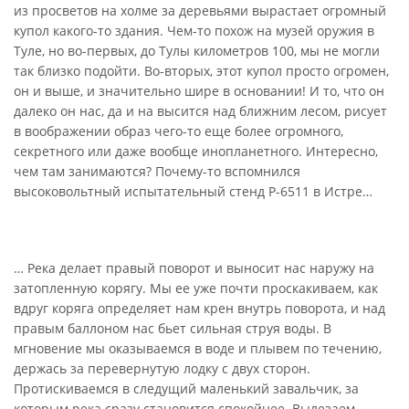
из просветов на холме за деревьями вырастает огромный
купол какого-то здания. Чем-то похож на музей оружия в
Туле, но во-первых, до Тулы километров 100, мы не могли
так близко подойти. Во-вторых, этот купол просто огромен,
он и выше, и значительно шире в основании! И то, что он
далеко он нас, да и на высится над ближним лесом, рисует
в воображении образ чего-то еще более огромного,
секретного или даже вообще инопланетного. Интересно,
чем там занимаются? Почему-то вспомнился
высоковольтный испытательный стенд Р-6511 в Истре…
… Река делает правый поворот и выносит нас наружу на
затопленную корягу. Мы ее уже почти проскакиваем, как
вдруг коряга определяет нам крен внутрь поворота, и над
правым баллоном нас бьет сильная струя воды. В
мгновение мы оказываемся в воде и плывем по течению,
держась за перевернутую лодку с двух сторон.
Протискиваемся в следущий маленький завальчик, за
которым река сразу становится спокойнее. Вылезаем,