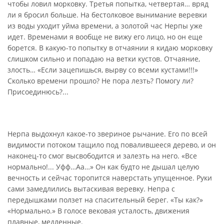
чтобы ловил морковку. Третья попытка, четвертая… вряд
ли я бросил больше. На бестолковое вынимание веревки
из воды уходит уйма времени, а золотой час Нерпы уже
идет. Временами я вообще не вижу его лицо, но он еще
борется. В какую-то попытку в отчаянии я кидаю морковку
слишком сильно и попадаю на ветки кустов. Отчаяние,
злость… «Если зацепишься, вырву со всеми кустами!!!»
Сколько времени прошло? Не пора лезть? Помогу ли?
Присоединюсь?...
Нерпа выдохнул какое-то звериное рычание. Его по всей
видимости потоком тащило под повалившееся дерево, и он
наконец-то смог высвободится и залезть на него. «Все
нормально!... Уфф…Аа…» Он как будто не дышал целую
вечность и сейчас торопится наверстать упущенное. Руки
сами замедлились вытаскивая веревку. Непра с
передышками ползет на спасительный берег. «Ты как?»
«Нормально.» В голосе вековая усталость, движения
плавные, медленные.