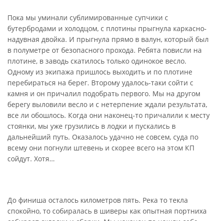
Пока мы уминали сублимированные супчики с
бутербродами и холодцом, с плотины прыгнула каркасно-
надувная двойка. И прыгнула прямо в валун, который был
в полуметре от безопасного прохода. Ребята повисли на
плотине, в заводь скатилось только одинокое весло.
Одному из экипажа пришлось выходить и по плотине
перебираться на берег. Второму удалось-таки сойти с
камня и он причалил подобрать первого. Мы на другом
берегу выловили весло и с нетерпение ждали результата,
все ли обошлось. Когда они наконец-то причалили к месту
стоянки, мы уже грузились в лодки и пускались в
дальнейший путь. Оказалось удачно не совсем, суда по
всему они погнули штевень и скорее всего на этом КП
сойдут. Хотя…
До финиша осталось километров пять. Река то текла
спокойно, то собиралась в шиверы как опытная портниха