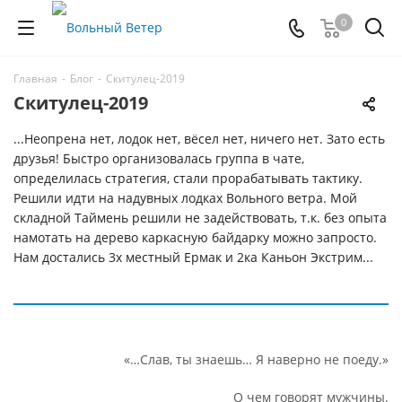
0
Главная
-
Блог
-
Скитулец-2019
Скитулец-2019
...Неопрена нет, лодок нет, вёсел нет, ничего нет. Зато есть
друзья! Быстро организовалась группа в чате,
определилась стратегия, стали прорабатывать тактику.
Решили идти на надувных лодках Вольного ветра. Мой
складной Таймень решили не задействовать, т.к. без опыта
намотать на дерево каркасную байдарку можно запросто.
Нам достались 3х местный Ермак и 2ка Каньон Экстрим...
«…Слав, ты знаешь… Я наверно не поеду.»
О чем говорят мужчины.