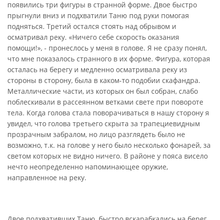
появились три фигуры в странной форме. Двое быстро
прыгнули вниз и подхватили Таню под руки помогая
подняться. Третий остался стоять над обрывом и
осматривал реку. «Ничего себе скорость оказания
помощи!», - пронеслось у меня в голове. Я не сразу понял,
что мне показалось странного в их форме. Фигура, которая
осталась на берегу и медленно осматривала реку из
стороны в сторону, была в каком-то подобии скафандра.
Металлические части, из которых он был собран, слабо
поблескивали в рассеянном ветками свете при повороте
тела. Когда голова стала поворачиваться в нашу сторону я
увидел, что голова третьего скрыта за трапециевидным
прозрачным забралом, но лицо разглядеть было не
возможно, т.к. на голове у него было несколько фонарей, за
светом которых не видно ничего. В районе у пояса висело
нечто неопределенно напоминающее оружие,
направленное на реку.
Двое подхвативших Таню, быстро вскарабкались на берег