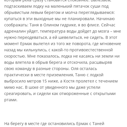
подтаскиваем лодку на маленький пятачок суши под
обрывистым левым берегом и молча переглядываемся:
купаться в эти выходные мы не планировали. Начинаю
соображать: Таня в Олином гидрике, я во флисе. Сейчас
адреналин уйдет, температура воды дойдет до мозга – мне
нужно переодеваться, а ей шевелиться, не сидеть. В этот
момент Ермак вылетел из того же поворота, где мгновение
назад мы кильнулись, с какой-то противоестественной
скоростью. Мне показалось, лодка не касаясь ни земли ни
воды влетела в обрыв берега и отскочила, расшвыряв
свою команду в разные стороны. Оля осталась
практически в месте приземления, Таню с лодкой
выбросило метров 15 ниже, а Костя пролетел с течением
мимо нас. В шоке от увиденного мы даже успели
среагировать, и сидели как отмороженные с открытыми
ртами.
На берегу в месте где остановились Ермак с Таней