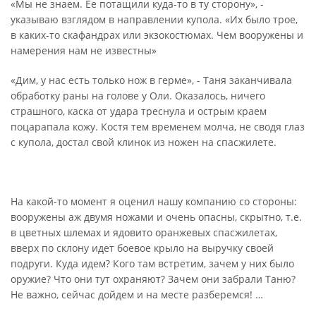
«Мы не знаем. Ее потащили куда-то в ту сторону», -
указываю взглядом в направлении купола. «Их было трое,
в каких-то скафандрах или экзокостюмах. Чем вооружены и
намерения нам не известны»
«Дим, у нас есть только нож в герме», - Таня заканчивала
обработку раны на голове у Оли. Оказалось, ничего
страшного, каска от удара треснула и острым краем
поцарапала кожу. Костя тем временем молча, не сводя глаз
с купола, достал свой клинок из ножен на спасжилете.
На какой-то момент я оценил нашу компанию со стороны:
вооружены аж двумя ножами и очень опасны, скрытно, т.е.
в цветных шлемах и ядовито оранжевых спасжилетах,
вверх по склону идет боевое крыло на выручку своей
подруги. Куда идем? Кого там встретим, зачем у них было
оружие? Что они тут охраняют? Зачем они забрали Таню?
Не важно, сейчас дойдем и на месте разберемся! …