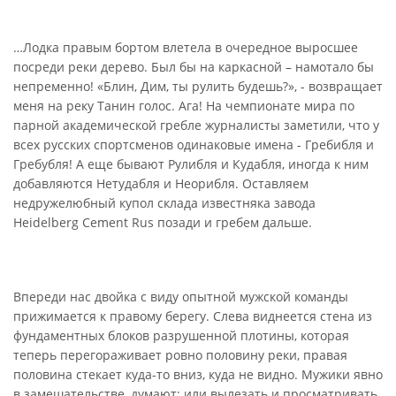
…Лодка правым бортом влетела в очередное выросшее
посреди реки дерево. Был бы на каркасной – намотало бы
непременно! «Блин, Дим, ты рулить будешь?», - возвращает
меня на реку Танин голос. Ага! На чемпионате мира по
парной академической гребле журналисты заметили, что у
всех русских спортсменов одинаковые имена - Гребибля и
Гребубля! А еще бывают Рулибля и Кудабля, иногда к ним
добавляются Нетудабля и Неорибля. Оставляем
недружелюбный купол cклада известняка завода
Heidelberg Cement Rus позади и гребем дальше.
Впереди нас двойка с виду опытной мужской команды
прижимается к правому берегу. Слева виднеется стена из
фундаментных блоков разрушенной плотины, которая
теперь перегораживает ровно половину реки, правая
половина стекает куда-то вниз, куда не видно. Мужики явно
в замешательстве, думают: или вылезать и просматривать,