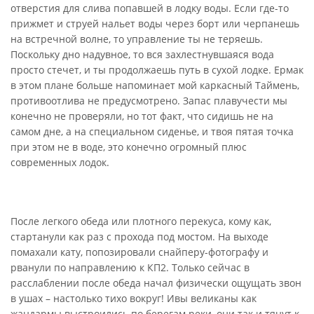
отверстия для слива попавшей в лодку воды. Если где-то
прижмет и струей нальет воды через борт или черпанешь
на встречной волне, то управление ты не теряешь.
Поскольку дно надувное, то вся захлестнувшаяся вода
просто стечет, и ты продолжаешь путь в сухой лодке. Ермак
в этом плане больше напоминает мой каркасный Таймень,
противоотлива не предусмотрено. Запас плавучести мы
конечно не проверяли, но тот факт, что сидишь не на
самом дне, а на специальном сиденье, и твоя пятая точка
при этом не в воде, это конечно огромный плюс
современных лодок.
После легкого обеда или плотного перекуса, кому как,
стартанули как раз с прохода под мостом. На выходе
помахали кату, попозировали снайперу-фотографу и
рванули по направлению к КП2. Только сейчас в
расслаблении после обеда начал физически ощущать звон
в ушах – настолько тихо вокруг! Ивы великаны как
жандармы выстроились по берегам реки, они так и тянут к