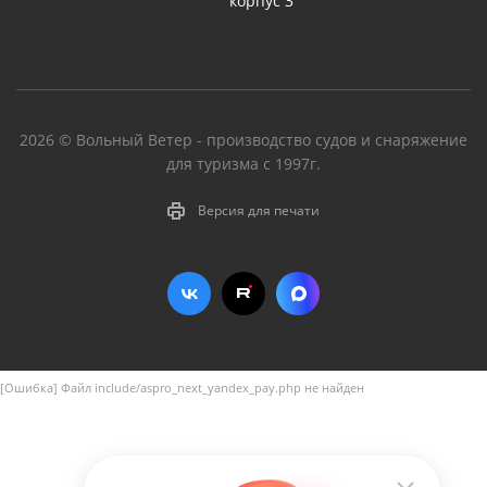
корпус 3
2026 © Вольный Ветер - производство судов и снаряжение
для туризма с 1997г.
Версия для печати
[Ошибка] Файл include/aspro_next_yandex_pay.php не найден