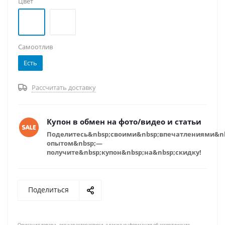
Цвет
Самоотлив
Есть
Рассчитать доставку
Купон в обмен на фото/видео и статьи
Поделитесь&nbsp;своими&nbsp;впечатлениями&n
опытом&nbsp;—
получите&nbsp;купон&nbsp;на&nbsp;скидку!
Поделиться
Описание товара , его характеристики, а также информация об ассортименте