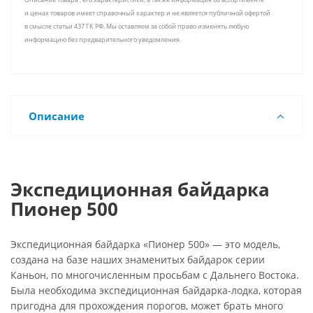
и ценах товаров имеет справочный характер и не является публичной офертой
в смысле статьи 437 ГК РФ. Мы оставляем за собой право изменять любую
информацию без предварительного уведомления.
Описание
Экспедиционная байдарка
Пионер 500
Экспедиционная байдарка «Пионер 500» — это модель,
создана на базе наших знаменитых байдарок серии
Каньон, по многочисленным просьбам с Дальнего Востока.
Была необходима экспедиционная байдарка-лодка, которая
пригодна для прохождения порогов, может брать много