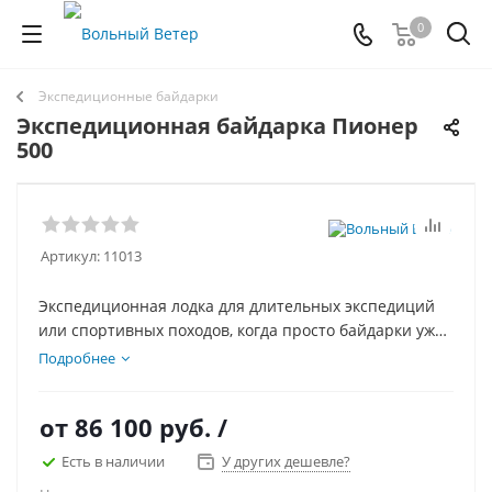
0
Экспедиционные байдарки
Экспедиционная байдарка Пионер
500
Артикул:
11013
Экспедиционная лодка для длительных экспедиций
или спортивных походов, когда просто байдарки уже
мало, а рафта много — это серия «Пионер».
Подробнее
Предназначена для длительных экспедиций с
большим количеством вещей. Имеет надувное дно и
от
86 100 руб.
/
самоотлив, что позволяет без проблем преодолевать
пороги. Проста в эксплуатации и ремонте в диких
Есть в наличии
У других дешевле?
условиях. Идеальна для экспедиций!