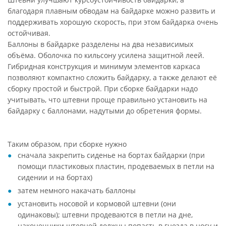
благодаря плавным обводам на байдарке можно развить и
поддерживать хорошую скорость, при этом байдарка очень
остойчивая.
Баллоны в байдарке разделены на два независимых
объёма. Оболочка по кильсону усилена защитной леей.
Гибридная конструкция и минимум элементов каркаса
позволяют компактно сложить байдарку, а также делают её
сборку простой и быстрой. При сборке байдарки надо
учитывать, что штевни проще правильно установить на
байдарку с баллонами, надутыми до обретения формы.
Таким образом, при сборке нужно
сначала закрепить сиденье на бортах байдарки (при
помощи пластиковых пластин, продеваемых в петли на
сидении и на бортах)
затем немного накачать баллоны
установить носовой и кормовой штевни (они
одинаковы); штевни продеваются в петли на дне,
наконечники штевней должны попасть в гнезда в носу и