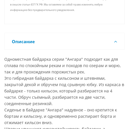
в смысле статьи 437 ГК РФ. Мы оставляем за собой право изменять любую
информацию без предварительного уведомления.
Описание
Одноместная байдарка серии "Ангара" подходит как для
сплава по спокойным рекам и походов по озерам и морю,
так и для прохождения порожистых рек.
Это гибридная байдарка с кильсоном и штевнями,
закрытой декой и обручем под срывную юбку. Из каркаса в
байдарке - только кильсон, который разбирается на 4
части. Обруч съёмный, разбирается на две части,
соединенные резинкой.
Сиденье в байдарке "Ангара" надувное - оно крепится к
бортам и кильсону, и одновременно распирает борта и
отжимает кильсон вниз.
Штевни улучшают курсоустойчивость байдарки, а