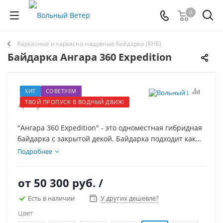
0
Каркасные и каркасно-надувные байдарки (КНБ)
Байдарка Ангара 360 Expedition
3
ХИТ
СОВЕТУЕМ
ТВОЙ ПРОПУСК В ВОДНЫЙ ДВИЖ!
Артикул:
11051
"Ангара 360 Expedition" - это одноместная гибридная
байдарка с закрытой декой. Байдарка подходит как
для сплава по спокойным рекам, походов по озерам и
Подробнее
морю, так и для порожистых рек.
от
50 300 руб.
/
Есть в наличии
У других дешевле?
Цвет