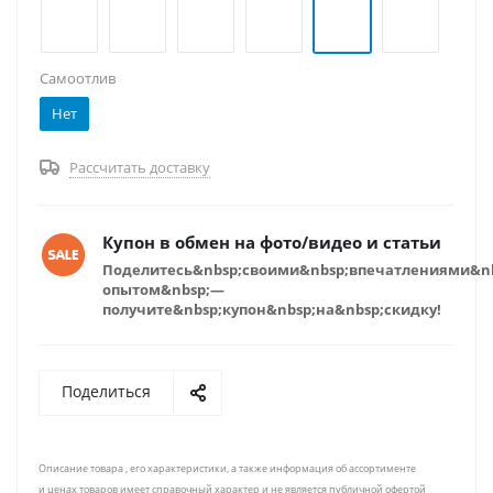
Самоотлив
Нет
Рассчитать доставку
Купон в обмен на фото/видео и статьи
Поделитесь&nbsp;своими&nbsp;впечатлениями&n
опытом&nbsp;—
получите&nbsp;купон&nbsp;на&nbsp;скидку!
Поделиться
Описание товара , его характеристики, а также информация об ассортименте
и ценах товаров имеет справочный характер и не является публичной офертой