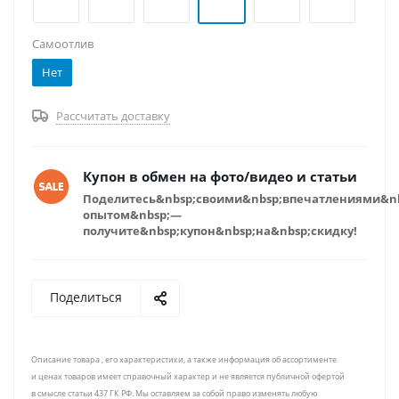
Самоотлив
Нет
Рассчитать доставку
Купон в обмен на фото/видео и статьи
Поделитесь&nbsp;своими&nbsp;впечатлениями&n
опытом&nbsp;—
получите&nbsp;купон&nbsp;на&nbsp;скидку!
Поделиться
Описание товара , его характеристики, а также информация об ассортименте
и ценах товаров имеет справочный характер и не является публичной офертой
в смысле статьи 437 ГК РФ. Мы оставляем за собой право изменять любую