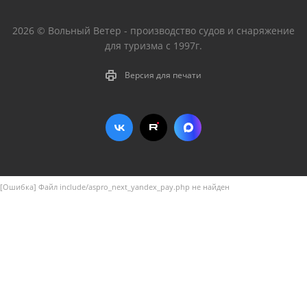
2026 © Вольный Ветер - производство судов и снаряжение
для туризма с 1997г.
Версия для печати
[Ошибка] Файл include/aspro_next_yandex_pay.php не найден