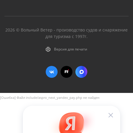
2026 © Вольный Ветер - производство судов и снаряжение
для туризма с 1997г.
Версия для печати
[Ошибка] Файл include/aspro_next_yandex_pay.php не найден