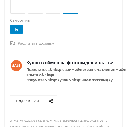
Самоотлив
Нет
Рассчитать доставку
Купон в обмен на фото/видео и статьи
Поделитесь&nbsp;своими&nbsp;впечатлениями&n
опытом&nbsp;—
получите&nbsp;купон&nbsp;на&nbsp;скидку!
Поделиться
Описание товара , его характеристики, а также информация об ассортименте
и ценах товаров имеет справочный характер и не является публичной офертой