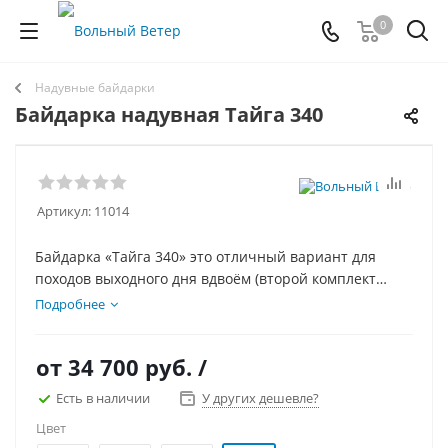
0
Надувные байдарки
Байдарка надувная Тайга 340
Артикул:
11014
Байдарка «Тайга 340» это отличный вариант для
походов выходного дня вдвоём (второй комплект
сиденья можно докупить отдельно) или
Подробнее
продолжительных путешествий с вещами одному. В
камуфляжной расцветке байдарка отлично подойдёт
от
34 700 руб.
/
рыбакам и охотникам. Отличается весьма малым
весом и габаритами в сложенном виде. Проста в
Есть в наличии
У других дешевле?
эксплуатации, регулировках и имеет отличный
Цвет
внешний вид!