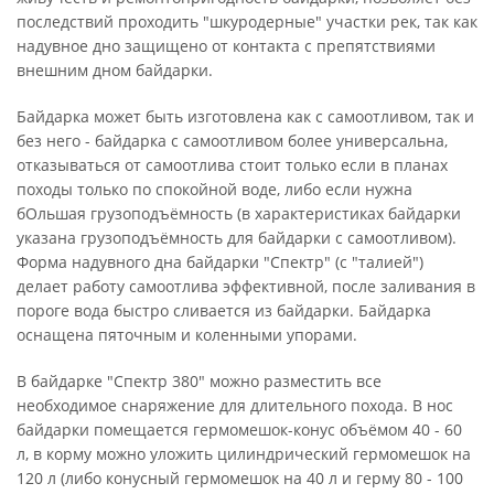
последствий проходить "шкуродерные" участки рек, так как
надувное дно защищено от контакта с препятствиями
внешним дном байдарки.
Байдарка может быть изготовлена как с самоотливом, так и
без него - байдарка с самоотливом более универсальна,
отказываться от самоотлива стоит только если в планах
походы только по спокойной воде, либо если нужна
бОльшая грузоподъёмность (в характеристиках байдарки
указана грузоподъёмность для байдарки с самоотливом).
Форма надувного дна байдарки "Спектр" (с "талией")
делает работу самоотлива эффективной, после заливания в
пороге вода быстро сливается из байдарки. Байдарка
оснащена пяточным и коленными упорами.
В байдарке "Спектр 380" можно разместить все
необходимое снаряжение для длительного похода. В нос
байдарки помещается гермомешок-конус объёмом 40 - 60
л, в корму можно уложить цилиндрический гермомешок на
120 л (либо конусный гермомешок на 40 л и герму 80 - 100