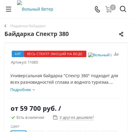
0
Надувные байдарки
Байдарка Спектр 380
ХИТ
ВЕСЬ СПЕКТР ЭМОЦИЙ НА ВОДЕ.
Артикул:
11065
Универсальная байдарка "Спектр 380" подходит для
всех разновидностей сплава и водного туризма.
Монобаллонная конструкция обеспечивает простоту
Подробнее
сборки и обслуживания.
от
59 700 руб.
/
Есть в наличии
У других дешевле?
Цвет