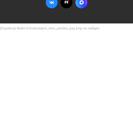
[Ошибка] Файл include/aspro_next_yandex_pay.php не найден