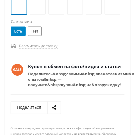
Самоотлив
Есть
Нет
Рассчитать доставку
Купон в обмен на фото/видео и статьи
Поделитесь&nbsp;своими&nbsp;впечатлениями&n
опытом&nbsp;—
получите&nbsp;купон&nbsp;на&nbsp;скидку!
Поделиться
Описание товара , его характеристики, а также информация об ассортименте
и ценах товаров имеет справочный характер и не является публичной офертой