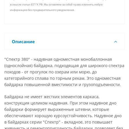
в смысле статьи 437 ГК РФ. Мы оставляем за собой право изменять любую
информацию без предварительного уведомления.
Описание
"Спектр 380" - надувная одноместная монобаллонная
(однослойная) байдарка, подходящая для широкого спектра
походов - от прогулок по озерам или морю, до
категорийного сплава по горным рекам. Это одноместная
байдарка повышенной вместимости и грузоподъёмности.
Байдарка не имеет жестких элементов каркаса,
конструкция целиком надувная. При этом надувное дно
байдарки формирует выраженные штевни, которые
обеспечивают хорошую курсоустойчивость. Надувное дно
в байдарках серии "Спектр" - вкладное, это повышает
живучесть и ремонтопригодность байдарки, позволяет без