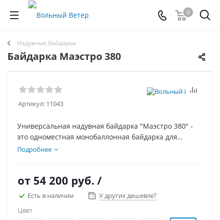
0
Надувные байдарки
Байдарка Маэстро 380
Артикул:
11043
Универсальная надувная байдарка "Маэстро 380" -
это одноместная монобаллонная байдарка для
крупных туристов и длительных путешествий с
Подробнее
большим количеством груза. Надувное дно
формирует штевни для курсовой устойчивости и
от
54 200 руб.
/
скорости на гладкой воде, а для прохождения порогов
предусмотрена эффективная система самоотлива,
Есть в наличии
У других дешевле?
пяточные и коленные упоры.
Цвет