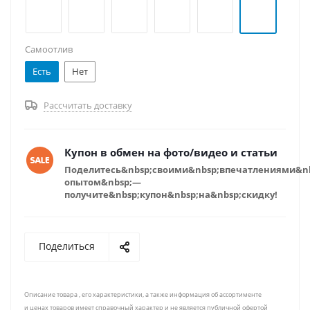
Самоотлив
Есть
Нет
Рассчитать доставку
Купон в обмен на фото/видео и статьи
Поделитесь&nbsp;своими&nbsp;впечатлениями&n
опытом&nbsp;—
получите&nbsp;купон&nbsp;на&nbsp;скидку!
Поделиться
Описание товара , его характеристики, а также информация об ассортименте
и ценах товаров имеет справочный характер и не является публичной офертой