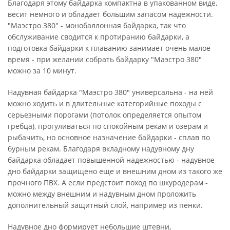
Благодаря этому байдарка компактна в упакованном виде,
весит немного и обладает большим запасом надежности.
"Маэстро 380" - монобаллонная байдарка, так что
обслуживание сводится к протиранию байдарки, а
подготовка байдарки к плаванию занимает очень малое
время - при желании собрать байдарку "Маэстро 380"
можно за 10 минут.
Надувная байдарка "Маэстро 380" универсальна - на ней
можно ходить и в длительные категорийные походы с
серьезными порогами (потолок определяется опытом
гребца), прогуливаться по спокойным рекам и озерам и
рыбачить, но основное назначение байдарки - сплав по
бурным рекам. Благодаря вкладному надувному дну
байдарка обладает повышенной надежностью - надувное
дно байдарки защищено еще и внешним дном из такого же
прочного ПВХ. А если предстоит поход по шкуродерам -
можно между внешним и надувным дном проложить
дополнительный защитный слой, например из пенки.
Надувное дно формирует небольшие штевни,