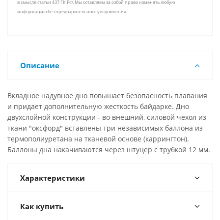
в смысле статьи 437 ГК РФ. Мы оставляем за собой право изменять любую
информацию без предварительного уведомления.
Описание
Вкладное надувное дно повышает безопасность плавания
и придает дополнительную жесткость байдарке. Дно
двухслойной конструкции - во внешний, силовой чехол из
ткани "оксфорд" вставлены три независимых баллона из
термополиуретана на тканевой основе (каррингтон).
Баллоны дна накачиваются через штуцер с трубкой 12 мм.
Характеристики
Как купить