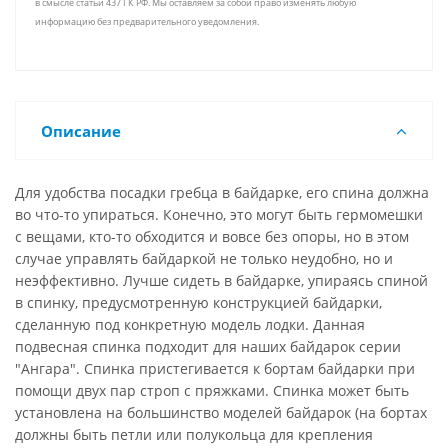
в смысле статьи 437 ГК РФ. Мы оставляем за собой право изменять любую
информацию без предварительного уведомления.
Описание
Для удобства посадки гребца в байдарке, его спина должна
во что-то упираться. Конечно, это могут быть гермомешки
с вещами, кто-то обходится и вовсе без опоры, но в этом
случае управлять байдаркой не только неудобно, но и
неэффективно. Лучше сидеть в байдарке, упираясь спиной
в спинку, предусмотренную конструкцией байдарки,
сделанную под конкретную модель лодки. Данная
подвесная спинка подходит для наших байдарок серии
"Ангара". Спинка пристегивается к бортам байдарки при
помощи двух пар строп с пряжками. Спинка может быть
установлена на большинство моделей байдарок (на бортах
должны быть петли или полукольца для крепления