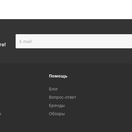
то!
Помощь
Блог
Вопрос-ответ
Бренды
р
Обзоры