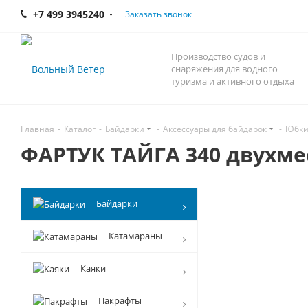
+7 499 3945240
Заказать звонок
Производство судов и
снаряжения для водного
туризма и активного отдыха
Главная
-
Каталог
-
Байдарки
-
Аксессуары для байдарок
-
Юбки,
ФАРТУК ТАЙГА 340 двухм
Байдарки
Катамараны
Каяки
Пакрафты