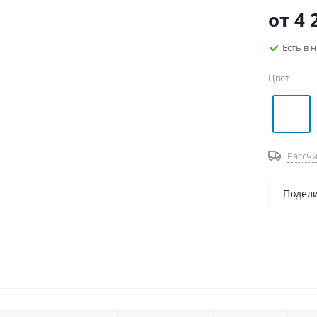
от
4 
Есть в 
Цвет
Рассчи
Подел