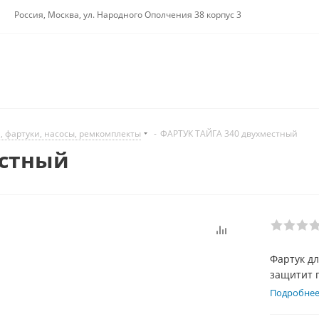
Россия, Москва, ул. Народного Ополчения 38 корпус 3
 фартуки, насосы, ремкомплекты
-
ФАРТУК ТАЙГА 340 двухместный
естный
Фартук дл
защитит г
Подробне