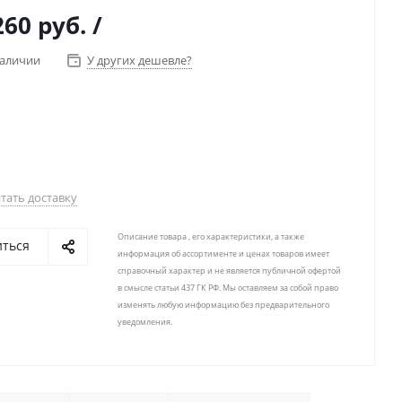
260 руб.
/
наличии
У других дешевле?
тать доставку
Описание товара , его характеристики, а также
иться
информация об ассортименте и ценах товаров имеет
справочный характер и не является публичной офертой
в смысле статьи 437 ГК РФ. Мы оставляем за собой право
изменять любую информацию без предварительного
уведомления.