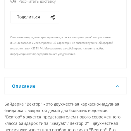
Рассчитать доставку
Поделиться
Описание товара , его характеристики, а также информация об ассортименте
и ценах товаров имеет справочный характер и не является публичной офертой
в смысле статьи 437 ГК РФ. Мы оставляем за собой право изменять любую
информацию без предварительного уведомления.
Описание
Байдарка "Вектор" - это двухместная каркасно-надувная
байдарка с закрытой декой для больших водоемов.
"Вектор" является представителем нового современного
класса байдарок типа "Seayak"."Вектор 2" - двухместная
версия уже известного разборного сияка "Вектор". Его