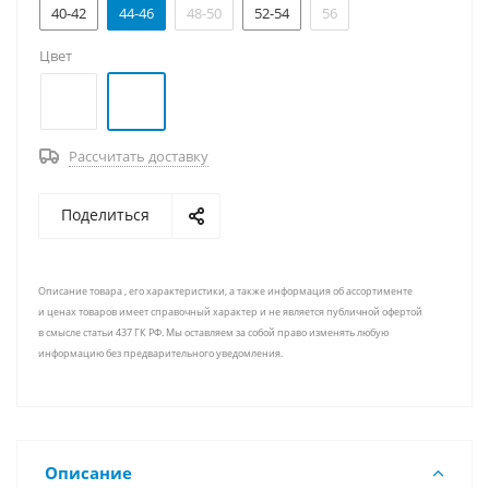
40-42
44-46
48-50
52-54
56
Цвет
Рассчитать доставку
Поделиться
Описание товара , его характеристики, а также информация об ассортименте
и ценах товаров имеет справочный характер и не является публичной офертой
в смысле статьи 437 ГК РФ. Мы оставляем за собой право изменять любую
информацию без предварительного уведомления.
Описание