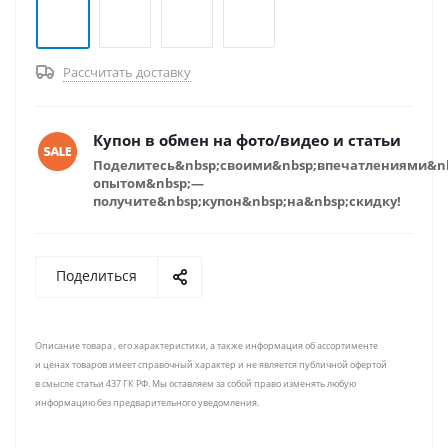
Рассчитать доставку
Купон в обмен на фото/видео и статьи
Поделитесь&nbsp;своими&nbsp;впечатлениями&n
опытом&nbsp;—
получите&nbsp;купон&nbsp;на&nbsp;скидку!
Поделиться
Описание товара , его характеристики, а также информация об ассортименте
и ценах товаров имеет справочный характер и не является публичной офертой
в смысле статьи 437 ГК РФ. Мы оставляем за собой право изменять любую
информацию без предварительного уведомления.