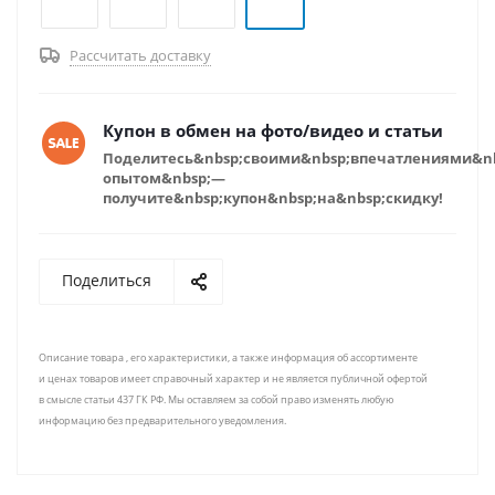
Рассчитать доставку
Купон в обмен на фото/видео и статьи
Поделитесь&nbsp;своими&nbsp;впечатлениями&n
опытом&nbsp;—
получите&nbsp;купон&nbsp;на&nbsp;скидку!
Поделиться
Описание товара , его характеристики, а также информация об ассортименте
и ценах товаров имеет справочный характер и не является публичной офертой
в смысле статьи 437 ГК РФ. Мы оставляем за собой право изменять любую
информацию без предварительного уведомления.