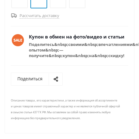
Рассчитать доставку
Купон в обмен на фото/видео и статьи
Поделитесь&nbsp;своими&nbsp;впечатлениями&n
опытом&nbsp;—
получите&nbsp;купон&nbsp;на&nbsp;скидку!
Поделиться
Описание товара , его характеристики, а также информация об ассортименте
и ценах товаров имеет справочный характер и не является публичной офертой
в смысле статьи 437 ГК РФ. Мы оставляем за собой право изменять любую
информацию без предварительного уведомления.