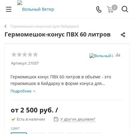
0
Гермомешки конусные (для байдарки)
Гермомешок-конус ПВХ 60 литров
Артикул:
21037
Гермомешок конус ПВХ 60 литров в объёме - это
гермомешок в байдарку в форме конуса для
компактного размещения в носу или корме байдарки.
Подробнее
от
2 500 руб.
/
Есть в наличии
У других дешевле?
Цвет