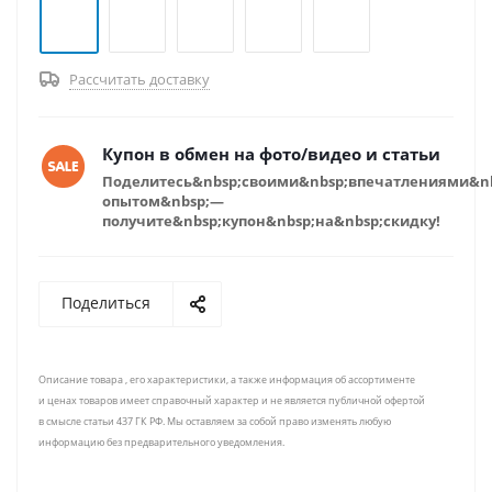
Рассчитать доставку
Купон в обмен на фото/видео и статьи
Поделитесь&nbsp;своими&nbsp;впечатлениями&n
опытом&nbsp;—
получите&nbsp;купон&nbsp;на&nbsp;скидку!
Поделиться
Описание товара , его характеристики, а также информация об ассортименте
и ценах товаров имеет справочный характер и не является публичной офертой
в смысле статьи 437 ГК РФ. Мы оставляем за собой право изменять любую
информацию без предварительного уведомления.