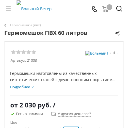
0
Гермомешки (пвх)
Гермомешок ПВХ 60 литров
Артикул:
21003
Гермомешки изготовлены из качественных
синтетических тканей с двухсторонним покрытием
ПВХ. Все швы проварены. Вдоль клапана пришита
Подробнее
пластиковая лента, что обеспечивает более плотную
скрутку и фиксацию клапана.
от
2 030 руб.
/
Есть в наличии
У других дешевле?
Цвет