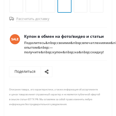
Рассчитать доставку
Купон в обмен на фото/видео и статьи
Поделитесь&nbsp;своими&nbsp;впечатлениями&n
опытом&nbsp;—
получите&nbsp;купон&nbsp;на&nbsp;скидку!
Поделиться
Описание товара , его характеристики, а также информация об ассортименте
и ценах товаров имеет справочный характер и не является публичной офертой
в смысле статьи 437 ГК РФ. Мы оставляем за собой право изменять любую
информацию без предварительного уведомления.