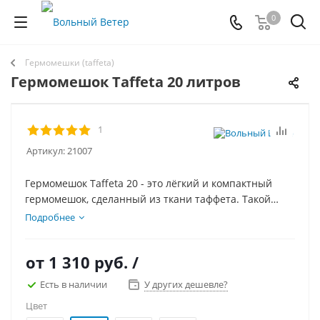
0
Гермомешки (taffeta)
Гермомешок Taffeta 20 литров
1
Артикул:
21007
Гермомешок Taffeta 20 - это лёгкий и компактный
гермомешок, сделанный из ткани таффета. Такой
сверхлёгкий гермомешок особенно актуален для
Подробнее
походов, где на счету каждый грамм.
от
1 310 руб.
/
Есть в наличии
У других дешевле?
Цвет