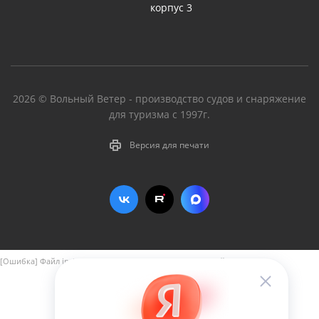
корпус 3
2026 © Вольный Ветер - производство судов и снаряжение
для туризма с 1997г.
Версия для печати
[Ошибка] Файл include/aspro_next_yandex_pay.php не найден