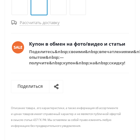
Рассчитать доставку
Купон в обмен на фото/видео и статьи
Поделитесь&nbsp;своими&nbsp;впечатлениями&n
опытом&nbsp;—
получите&nbsp;купон&nbsp;на&nbsp;скидку!
Поделиться
Описание товара , его характеристики, а также информация об ассортименте
и ценах товаров имеет справочный характер и не является публичной офертой
в смысле статьи 437 ГК РФ. Мы оставляем за собой право изменять любую
информацию без предварительного уведомления.