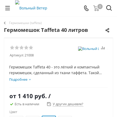
0
Гермомешки (taffeta)
Гермомешок Taffeta 40 литров
Артикул:
21008
Гермомешок Taffeta 40 - это лёгкий и компактный
гермомешок, сделанный из ткани таффета. Такой
сверхлёгкий гермомешок особенно актуален для
Подробнее
походов, где на счету каждый грамм.
от
1 410 руб.
/
Есть в наличии
У других дешевле?
Цвет