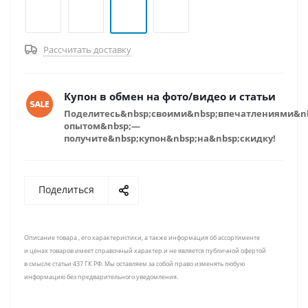
Рассчитать доставку
Купон в обмен на фото/видео и статьи
Поделитесь&nbsp;своими&nbsp;впечатлениями&n
опытом&nbsp;—
получите&nbsp;купон&nbsp;на&nbsp;скидку!
Поделиться
Описание товара , его характеристики, а также информация об ассортименте
и ценах товаров имеет справочный характер и не является публичной офертой
в смысле статьи 437 ГК РФ. Мы оставляем за собой право изменять любую
информацию без предварительного уведомления.