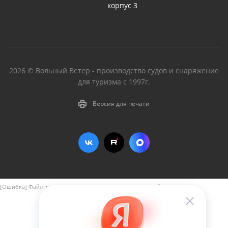
корпус 3
2026 © Вольный Ветер - производство судов и снаряжение
для туризма с 1997г.
Версия для печати
[Ошибка] Файл include/aspro_next_yandex_pay.php не найден