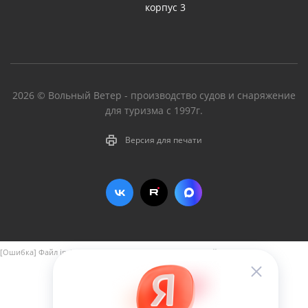
корпус 3
2026 © Вольный Ветер - производство судов и снаряжение
для туризма с 1997г.
Версия для печати
[Ошибка] Файл include/aspro_next_yandex_pay.php не найден