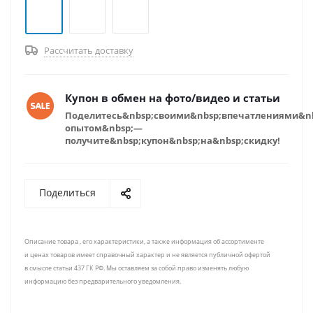
Рассчитать доставку
Купон в обмен на фото/видео и статьи
Поделитесь&nbsp;своими&nbsp;впечатлениями&n
опытом&nbsp;—
получите&nbsp;купон&nbsp;на&nbsp;скидку!
Поделиться
Описание товара , его характеристики, а также информация об ассортименте
и ценах товаров имеет справочный характер и не является публичной офертой
в смысле статьи 437 ГК РФ. Мы оставляем за собой право изменять любую
информацию без предварительного уведомления.