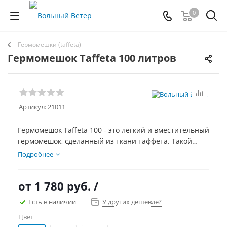
0
Гермомешки (taffeta)
Гермомешок Taffeta 100 литров
Артикул:
21011
Гермомешок Taffeta 100 - это лёгкий и вместительный
гермомешок, сделанный из ткани таффета. Такой
сверхлёгкий гермомешок особенно актуален для
Подробнее
походов, где на счету каждый грамм.
от
1 780 руб.
/
Есть в наличии
У других дешевле?
Цвет