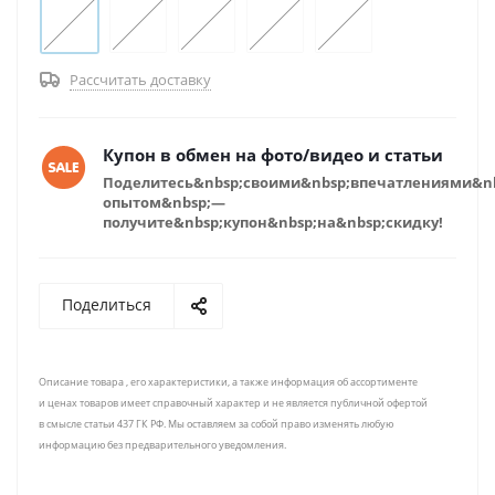
Рассчитать доставку
Купон в обмен на фото/видео и статьи
Поделитесь&nbsp;своими&nbsp;впечатлениями&n
опытом&nbsp;—
получите&nbsp;купон&nbsp;на&nbsp;скидку!
Поделиться
Описание товара , его характеристики, а также информация об ассортименте
и ценах товаров имеет справочный характер и не является публичной офертой
в смысле статьи 437 ГК РФ. Мы оставляем за собой право изменять любую
информацию без предварительного уведомления.