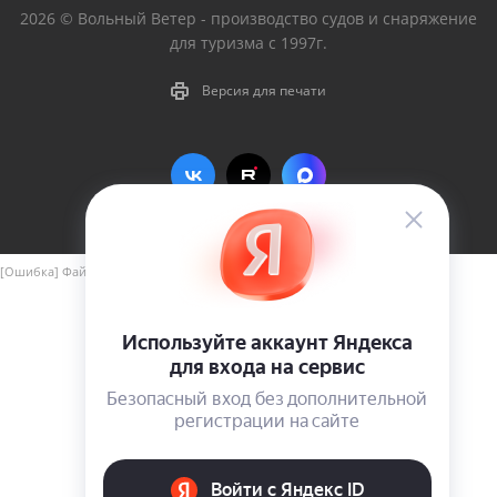
2026 © Вольный Ветер - производство судов и снаряжение
для туризма с 1997г.
Версия для печати
[Ошибка] Файл include/aspro_next_yandex_pay.php не найден