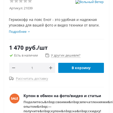
Артикул:
21039
Гермокофр на пояс Енот - это удобная и надежная
упаковка для вашей фото и видео техники от влаги.
Подробнее
1 470
руб.
/шт
Есть в наличии
У других дешевле?
В корзину
Рассчитать доставку
Купон в обмен на фото/видео и статьи
Поделитесь&nbsp;своими&nbsp;впечатлениями&n
опытом&nbsp;—
получите&nbsp;купон&nbsp;на&nbsp;скидку!