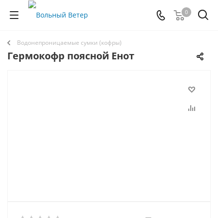
0
Водонепроницаемые сумки (кофры)
Гермокофр поясной Енот