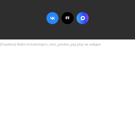
[Ошибка] Файл include/aspro_next_yandex_pay.php не найден