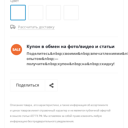
Цвет
Рассчитать доставку
Купон в обмен на фото/видео и статьи
Поделитесь&nbsp;своими&nbsp;впечатлениями&n
опытом&nbsp;—
получите&nbsp;купон&nbsp;на&nbsp;скидку!
Поделиться
Описание товара , его характеристики, а также информация об ассортименте
и ценах товаров имеет справочный характер и не является публичной офертой
в смысле статьи 437 ГК РФ. Мы оставляем за собой право изменять любую
информацию без предварительного уведомления.