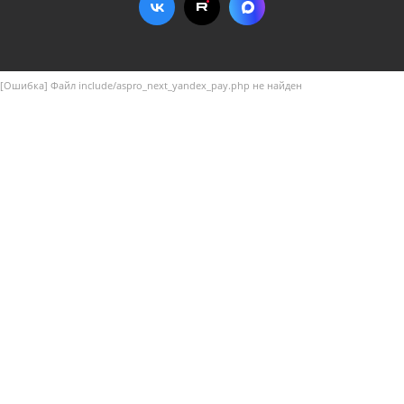
[Ошибка] Файл include/aspro_next_yandex_pay.php не найден