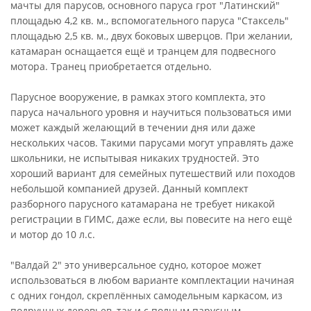
мачты для парусов, основного паруса грот "Латинский"
площадью 4,2 кв. м., вспомогательного паруса "Стаксель"
площадью 2,5 кв. м., двух боковых шверцов. При желании,
катамаран оснащается ещё и транцем для подвесного
мотора. Транец приобретается отдельно.
Парусное вооружение, в рамках этого комплекта, это
паруса начального уровня и научиться пользоваться ими
может каждый желающий в течении дня или даже
нескольких часов. Такими парусами могут управлять даже
школьники, не испытывая никаких трудностей. Это
хороший вариант для семейных путешествий или походов
небольшой компанией друзей. Данный комплект
разборного парусного катамарана не требует никакой
регистрации в ГИМС, даже если, вы повесите на него ещё
и мотор до 10 л.с.
"Валдай 2" это универсальное судно, которое может
использоваться в любом варианте комплектации начиная
с одних гондол, скреплённых самодельным каркасом, из
подручных деревьев, так и с полным парусным