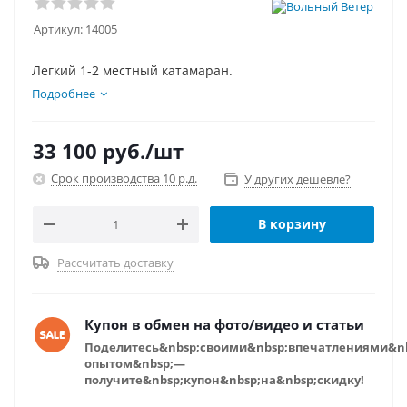
Артикул:
14005
Легкий 1-2 местный катамаран.
Подробнее
33 100
руб.
/шт
Срок производства 10 р.д.
У других дешевле?
В корзину
Рассчитать доставку
Купон в обмен на фото/видео и статьи
Поделитесь&nbsp;своими&nbsp;впечатлениями&n
опытом&nbsp;—
получите&nbsp;купон&nbsp;на&nbsp;скидку!