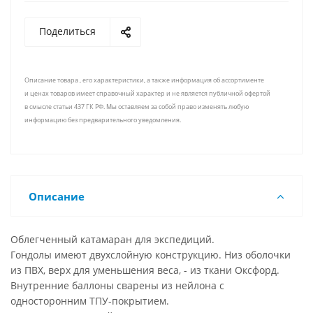
Поделиться
Описание товара , его характеристики, а также информация об ассортименте
и ценах товаров имеет справочный характер и не является публичной офертой
в смысле статьи 437 ГК РФ. Мы оставляем за собой право изменять любую
информацию без предварительного уведомления.
Описание
Облегченный катамаран для экспедиций.
Гондолы имеют двухслойную конструкцию. Низ оболочки
из ПВХ, верх для уменьшения веса, - из ткани Оксфорд.
Внутренние баллоны сварены из нейлона с
односторонним ТПУ-покрытием.