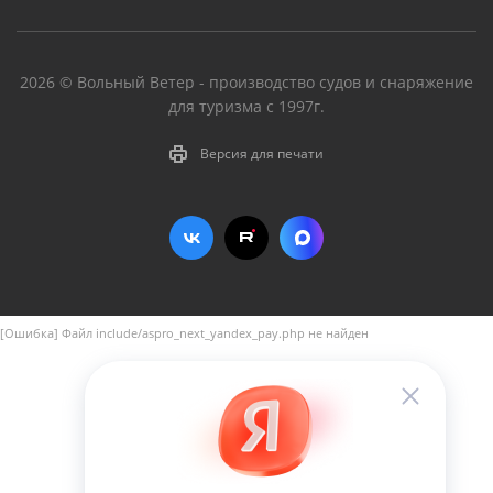
2026 © Вольный Ветер - производство судов и снаряжение
для туризма с 1997г.
Версия для печати
[Ошибка] Файл include/aspro_next_yandex_pay.php не найден