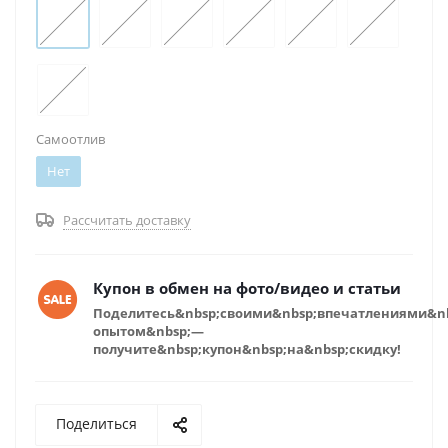
Самоотлив
Нет
Рассчитать доставку
Купон в обмен на фото/видео и статьи
Поделитесь&nbsp;своими&nbsp;впечатлениями&n
опытом&nbsp;—
получите&nbsp;купон&nbsp;на&nbsp;скидку!
Поделиться