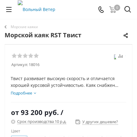
0
Морские каяки
Морской каяк RST Твист
Артикул:
18016
Твист развивает высокую скорость и отличается
хорошей курсовой устойчивостью. Каяк снабжен
двумя герметичными отсеками и бандажной
Подробнее
обвязкой на деке, позволяет грузить большое
количество снаряжения и может быть использован в
от
93 200 руб.
/
качестве каяка для морской рыбалки. Морской каяк
можно купить забрав заказ самовывозом или заказав
Срок производства 10 р.д.
У других дешевле?
доставку по России или СНГ.
Цвет