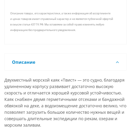
Описание товара , его характеристики, а также информация об ассортименте
и ценах товаров имеет справочный характер и не является публичной офертой
в смысле статьи 437 ГК РФ. Мы оставляем за собой право изменять любую
информацию без предварительного уведомления.
Описание
Двухместный морской каяк «Твист» — это судно, благодаря
удлиненному корпусу развивает достаточно высокую
скорость и отличается хорошей курсовой устойчивостью.
Каяк снабжен двумя герметичными отсеками и бандажной
обвязкой на деке, а водоизмещение достаточно велико, что
позволяет загрузить большое количество нужных вещей и
совершать длительные экспедиции по рекам, озерам и
морским заливам.