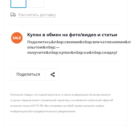
Рассчитать доставку
Купон в обмен на фото/видео и статьи
Поделитесь&nbsp;своими&nbsp;впечатлениями&n
опытом&nbsp;—
получите&nbsp;купон&nbsp;на&nbsp;скидку!
Поделиться
Описание товара , его характеристики, а также информация об ассортименте
и ценах товаров имеет справочный характер и не является публичной офертой
в смысле статьи 437 ГК РФ. Мы оставляем за собой право изменять любую
информацию без предварительного уведомления.