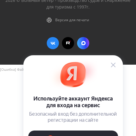
2026 © Вольный Ветер - производство судов и снаряжение
для туризма с 1997г.
Версия для печати
[Ошибка] Файл include/aspro_next_yandex_pay.php не найден