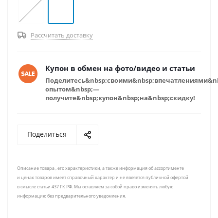
Рассчитать доставку
Купон в обмен на фото/видео и статьи
Поделитесь&nbsp;своими&nbsp;впечатлениями&n
опытом&nbsp;—
получите&nbsp;купон&nbsp;на&nbsp;скидку!
Поделиться
Описание товара , его характеристики, а также информация об ассортименте
и ценах товаров имеет справочный характер и не является публичной офертой
в смысле статьи 437 ГК РФ. Мы оставляем за собой право изменять любую
информацию без предварительного уведомления.