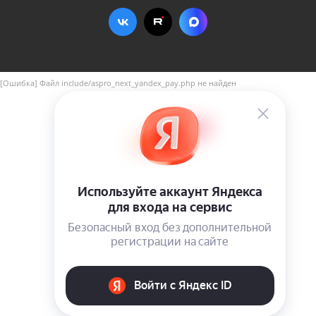
[Ошибка] Файл include/aspro_next_yandex_pay.php не найден