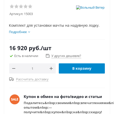
Артикул:
15003
Комплект для установки мачты на надувную лодку.
Подробнее
16 920
руб.
/шт
Есть в наличии
У других дешевле?
В корзину
Рассчитать доставку
Купон в обмен на фото/видео и статьи
Поделитесь&nbsp;своими&nbsp;впечатлениями&n
опытом&nbsp;—
получите&nbsp;купон&nbsp;на&nbsp;скидку!