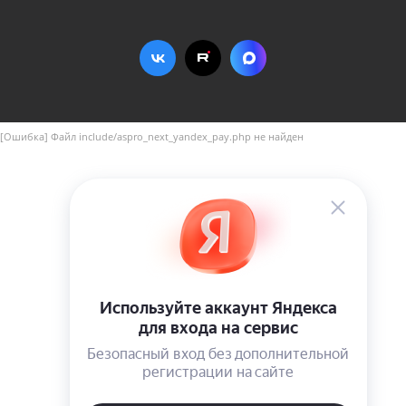
[Ошибка] Файл include/aspro_next_yandex_pay.php не найден