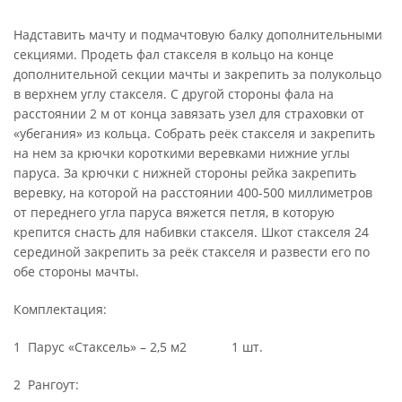
Надставить мачту и подмачтовую балку дополнительными
секциями. Продеть фал стакселя в кольцо на конце
дополнительной секции мачты и закрепить за полукольцо
в верхнем углу стакселя. С другой стороны фала на
расстоянии 2 м от конца завязать узел для страховки от
«убегания» из кольца. Собрать реёк стакселя и закрепить
на нем за крючки короткими веревками нижние углы
паруса. За крючки с нижней стороны рейка закрепить
веревку, на которой на расстоянии 400-500 миллиметров
от переднего угла паруса вяжется петля, в которую
крепится снасть для набивки стакселя. Шкот стакселя 24
серединой закрепить за реёк стакселя и развести его по
обе стороны мачты.
Комплектация:
1
Парус «Стаксель» – 2,5 м2
1 шт.
2
Рангоут: