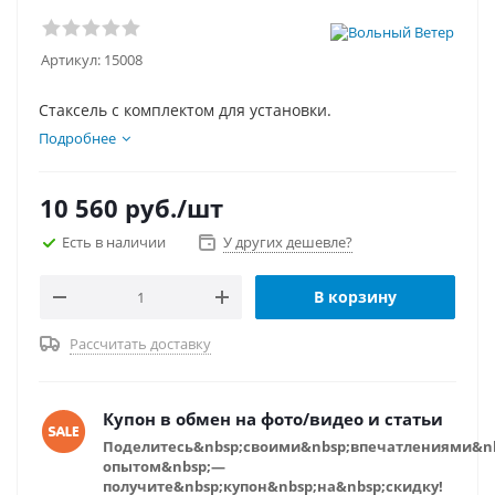
Артикул:
15008
Стаксель с комплектом для установки.
Подробнее
10 560
руб.
/шт
Есть в наличии
У других дешевле?
В корзину
Рассчитать доставку
Купон в обмен на фото/видео и статьи
Поделитесь&nbsp;своими&nbsp;впечатлениями&n
опытом&nbsp;—
получите&nbsp;купон&nbsp;на&nbsp;скидку!