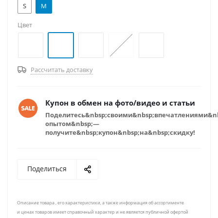
S
M
Цвет
Рассчитать доставку
Купон в обмен на фото/видео и статьи
Поделитесь&nbsp;своими&nbsp;впечатлениями&n
опытом&nbsp;—
получите&nbsp;купон&nbsp;на&nbsp;скидку!
Поделиться
Описание товара , его характеристики, а также информация об ассортименте
и ценах товаров имеет справочный характер и не является публичной офертой