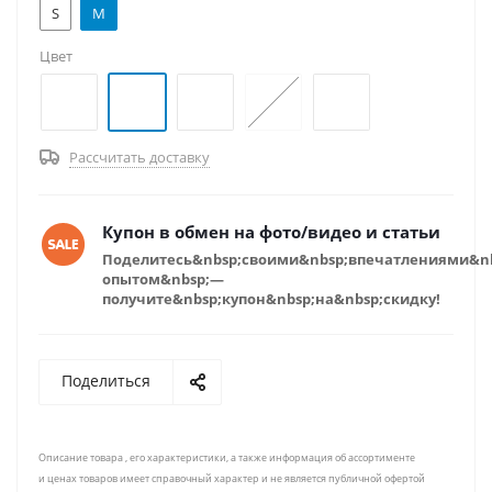
S
M
Цвет
Рассчитать доставку
Купон в обмен на фото/видео и статьи
Поделитесь&nbsp;своими&nbsp;впечатлениями&n
опытом&nbsp;—
получите&nbsp;купон&nbsp;на&nbsp;скидку!
Поделиться
Описание товара , его характеристики, а также информация об ассортименте
и ценах товаров имеет справочный характер и не является публичной офертой