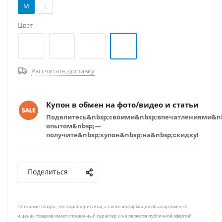
M
L
Цвет
Рассчитать доставку
Купон в обмен на фото/видео и статьи
Поделитесь&nbsp;своими&nbsp;впечатлениями&n
опытом&nbsp;—
получите&nbsp;купон&nbsp;на&nbsp;скидку!
Поделиться
Описание товара , его характеристики, а также информация об ассортименте
и ценах товаров имеет справочный характер и не является публичной офертой