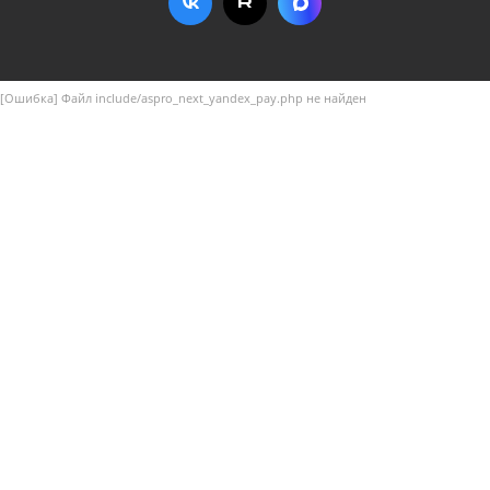
[Ошибка] Файл include/aspro_next_yandex_pay.php не найден