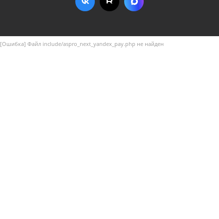
[Ошибка] Файл include/aspro_next_yandex_pay.php не найден