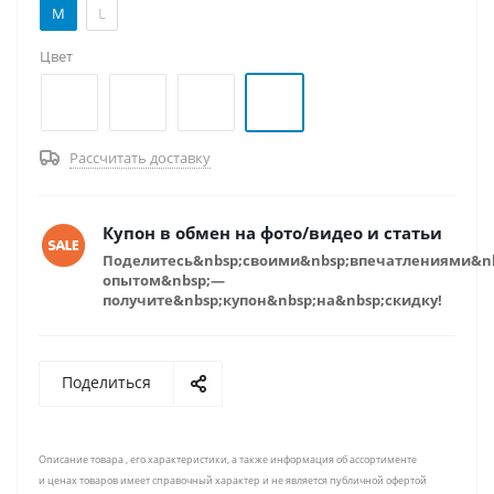
M
L
Цвет
Рассчитать доставку
Купон в обмен на фото/видео и статьи
Поделитесь&nbsp;своими&nbsp;впечатлениями&n
опытом&nbsp;—
получите&nbsp;купон&nbsp;на&nbsp;скидку!
Поделиться
Описание товара , его характеристики, а также информация об ассортименте
и ценах товаров имеет справочный характер и не является публичной офертой