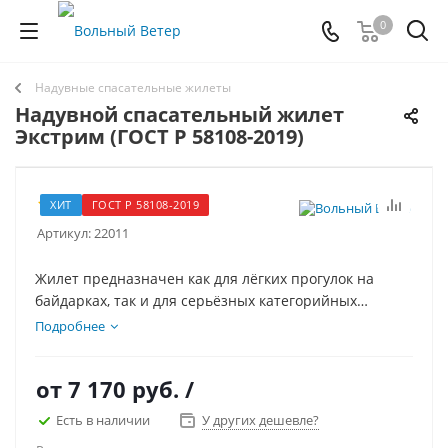
0
Надувные спасательные жилеты
Надувной спасательный жилет
Экстрим (ГОСТ Р 58108-2019)
1
ХИТ
ГОСТ Р 58108-2019
Артикул:
22011
Жилет предназначен как для лёгких прогулок на
байдарках, так и для серьёзных категорийных
походов на катамаранах. Имеет большой объём и
Подробнее
специальный карман для стропореза.
от
7 170 руб.
/
Есть в наличии
У других дешевле?