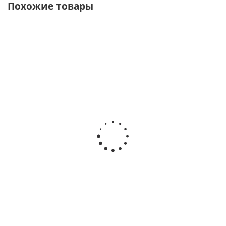
Похожие товары
ХИТ
ХИТ
Надувной спасательный
Спасательный жилет
жилет Каскад-Н (ГОСТ Р
Cпутник (ГОСТ Р 58108-
58108-2019)
2019)
Есть в наличии
Есть в наличии
от
2 268 руб.
/шт
от
6 900 руб.
/шт
2 520 руб.