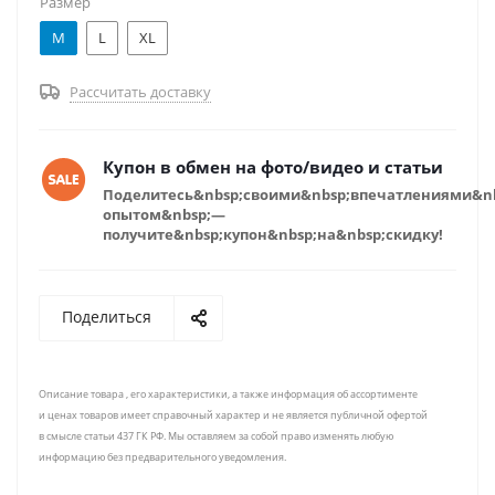
Размер
M
L
XL
Рассчитать доставку
Купон в обмен на фото/видео и статьи
Поделитесь&nbsp;своими&nbsp;впечатлениями&n
опытом&nbsp;—
получите&nbsp;купон&nbsp;на&nbsp;скидку!
Поделиться
Описание товара , его характеристики, а также информация об ассортименте
и ценах товаров имеет справочный характер и не является публичной офертой
в смысле статьи 437 ГК РФ. Мы оставляем за собой право изменять любую
информацию без предварительного уведомления.