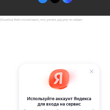
[Ошибка] Файл include/aspro_next_yandex_pay.php не найден