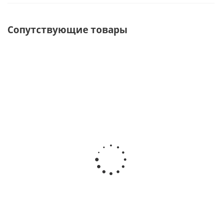
Сопутствующие товары
Затычка
Штуцер 6
Баллоны для спасжилета
6 мм
мм с
"Экстрим", комплект
трубкой
Есть в
Срок производства 10 р.д.
наличии
Есть в
наличии
20
руб.
/
120
руб.
/