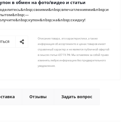
упон в обмен на фото/видео и статьи
оделитесь&nbsp;своими&nbsp;впечатлениями&nbsp;и
пытом&nbsp;—
олучите&nbsp;купон&nbsp;на&nbsp;скидку!
Описание товара , его характеристики, а также
иться
информация об ассортименте и ценах товаров имеет
справочный характер и не является публичной офертой
в смысле статьи 437 ГК РФ. Мы оставляем за собой право
изменять любую информацию без предварительного
уведомления.
ставка
Отзывы
Задать вопрос