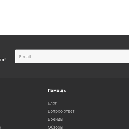
то!
Помощь
Блог
Вопрос-ответ
Бренды
р
Обзоры