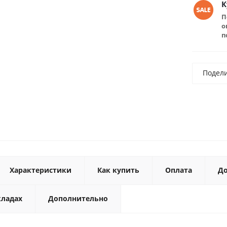
К
П
о
п
Подел
Характеристики
Как купить
Оплата
До
кладах
Дополнительно