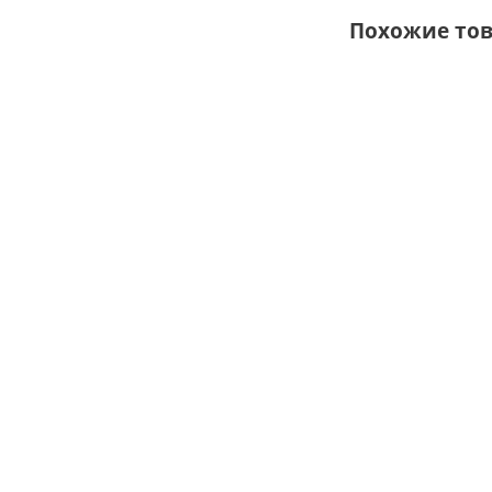
Похожие то
ХИТ
УНИВЕРСАЛЬНОСТ
ЛЁГКОСТЬ И ПРОС
УСТАНОВКИ
Шатер Звезд
поло
Есть в 
от
53 700 