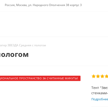
Россия, Москва, ул. Народного Ополчения 38 корпус 3
атер ЗВЕЗДА Средняя с пологом
пологом
ИОНАЛЬНОЕ ПРОСТРАНСТВО ЗА СЧИТАННЫЕ МИНУТЫ!
Тент "Зве
стенками
защиту от
Подробне