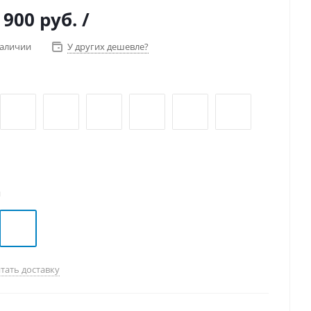
 900 руб.
/
наличии
У других дешевле?
й
тать доставку