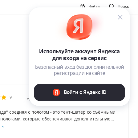
Войти
Поиск
9
Артикул:
32018
зда" средняя с пологом - это тент-шатер со съёмными
-пологами, которые обеспечивают дополнительную
 непогоды.
е