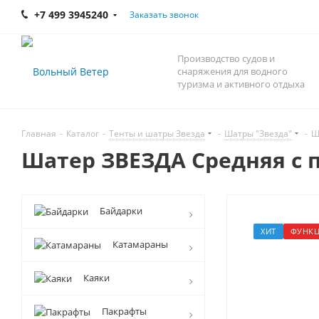
+7 499 3945240
Заказать звонок
Производство судов и
снаряжения для водного
туризма и активного отдыха
Главная
-
Каталог
-
Тенты и шатры Звезда
-
Шатры "Звезда"
-
Ш
Шатер ЗВЕЗДА Средняя с 
Байдарки
ХИТ
ФУНКЦ
Катамараны
Каяки
Пакрафты