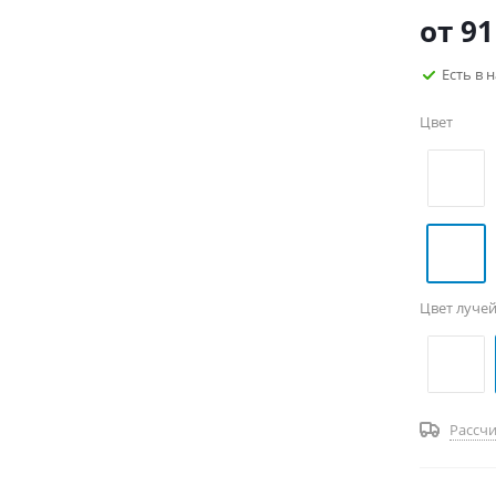
от
91
Есть в 
Цвет
Цвет луче
Рассчи