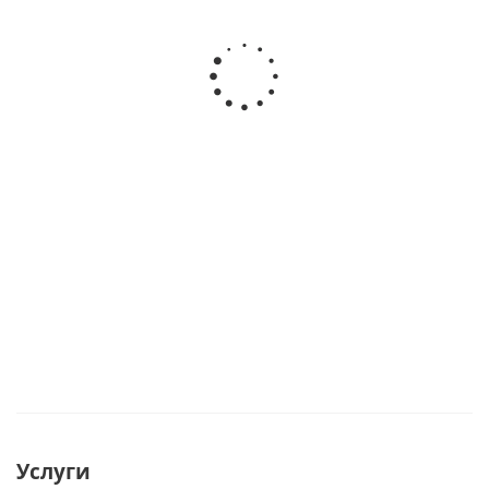
Комплект
Колено
Баул-рюкзак
мачты с
мачты
транспортировочный
кольями для
тента
ПВХ100 л
тента Звезда
Звезда
Есть в наличии
Есть в
Срок
наличии
производства
10 р.д.
8 340
руб.
/
1 700
шт
руб.
/шт
от
7 810 руб.
/шт
Услуги