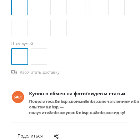
Цвет лучей
Рассчитать доставку
Купон в обмен на фото/видео и статьи
Поделитесь&nbsp;своими&nbsp;впечатлениями&n
опытом&nbsp;—
получите&nbsp;купон&nbsp;на&nbsp;скидку!
Поделиться