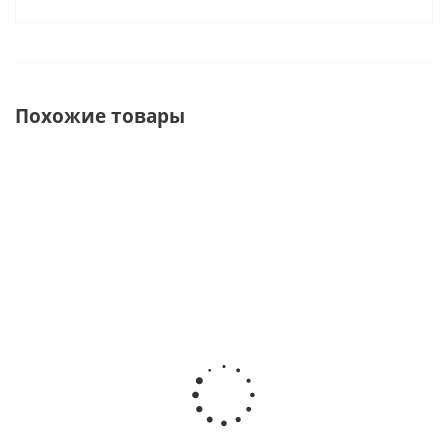
Похожие товары
ХИТ
ХИТ
ХИТ
ХИТ
ТЕНТ
Шатер
Тент
TEНТ
ЗВЕЗДА"
ЗВЕЗДА
"Звезда"
ЗBEЗДА
Малая"
Средняя с
средняя
ДВОЙНАЯ
пологом
двойная