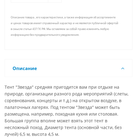
Описание товара , его характеристики, а также информация об ассортименте
и ценах товаров имеет справочный характер и не является публичной офертой
в смысле статьи 437 ГК РФ. Мы оставляем за собой право изменять любую
информацию без предварительного уведомления.
Описание
Тент "Звезда" средняя пригодится вам при отдыхе на
природе, организации разного рода мероприятий (слеты,
соревнования, концерты и т.д.) на открытом воздухе, в
палаточных лагерях. Под тентом "Звезда" может быть
размещена, например, походная кухня или столовая.
Большая группа вполне может взять этот тент в
несложный поход. Диаметр тента (основной части, без
лучей) 6,5 м, высота 4,5 м.