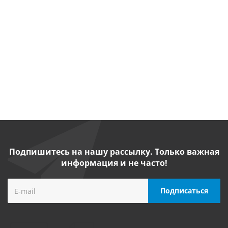
Есть в
Есть в
наличии
наличии
Есть в
Срок
наличии
производства
10 р.д.
от
39
от
121
900
700
руб.
/
от
91 900
от
93 600
руб.
/
шт
руб.
/шт
руб.
/шт
шт
Подпишитесь на нашу рассылку. Только важная
информация и не часто!