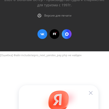
для туризма с 1997г.
Версия для печати
[Ошибка] Файл include/aspro_next_yandex_pay.php не найден