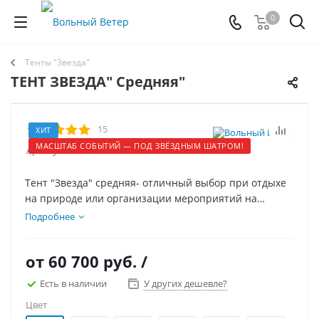
0
Тенты "Звезда"
ТЕНТ ЗВЕЗДА" Средняя"
15
ХИТ
МАСШТАБ СОБЫТИЙ — ПОД ЗВЁЗДНЫМ ШАТРОМ!
Артикул:
32014
Тент "Звезда" средняя- отличный выбор при отдыхе
на природе или организации мероприятий на
открытом воздухе.
Подробнее
от
60 700 руб.
/
Есть в наличии
У других дешевле?
Цвет