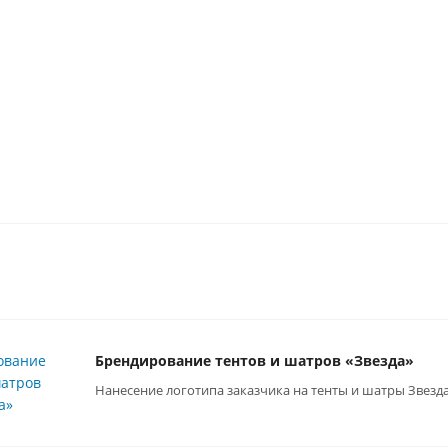
Есть в наличии
Срок производства 10 р.
8 340
руб.
/шт
1 700
руб.
/шт
Брендирование тентов и шатров «Звезда»
Нанесение логотипа заказчика на тенты и шатры Звезд