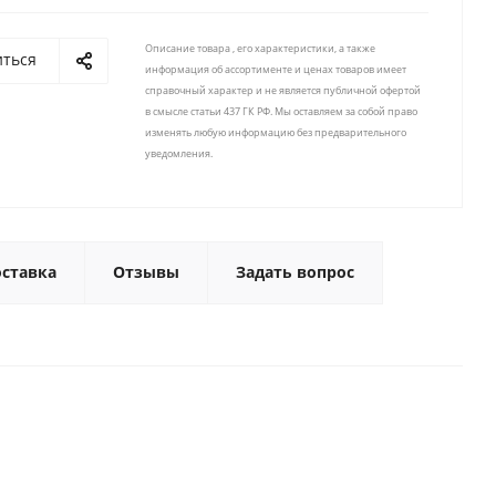
Описание товара , его характеристики, а также
иться
информация об ассортименте и ценах товаров имеет
справочный характер и не является публичной офертой
в смысле статьи 437 ГК РФ. Мы оставляем за собой право
изменять любую информацию без предварительного
уведомления.
ставка
Отзывы
Задать вопрос