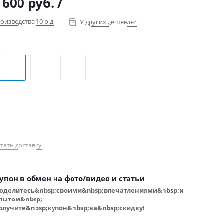
 600 руб.
/
оизводства 10 р.д.
У других дешевле?
й
тать доставку
упон в обмен на фото/видео и статьи
оделитесь&nbsp;своими&nbsp;впечатлениями&nbsp;и
пытом&nbsp;—
олучите&nbsp;купон&nbsp;на&nbsp;скидку!