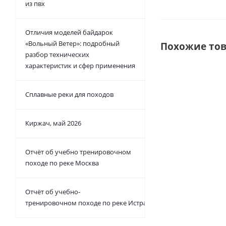
из пвх
Отличия моделей байдарок
«Вольный Ветер»: подробный
Похожие то
разбор технических
характеристик и сфер применения
ХИТ
Сплавные реки для походов
ФУНКЦИОНАЛЬНО
ПРОСТРАНСТВО З
МИНУТЫ!
Киржач, май 2026
Отчёт об учебно тренировочном
походе по реке Москва
Шатер ЗВЕЗДА 
Отчёт об учебно-
Ест
тренировочном походе по реке Истра
от
91 9