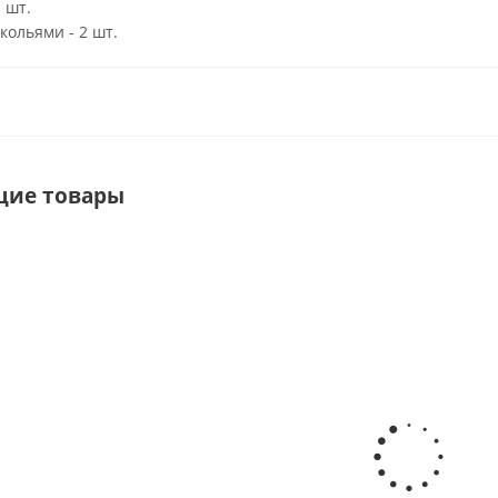
1 шт.
кольями - 2 шт.
щие товары
ы с кольями для тента Звезда
Колено мачты тента Зв