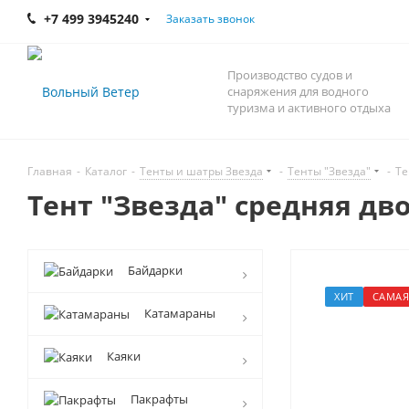
+7 499 3945240
Заказать звонок
Производство судов и
снаряжения для водного
туризма и активного отдыха
Главная
-
Каталог
-
Тенты и шатры Звезда
-
Тенты "Звезда"
-
Те
Тент "Звезда" средняя дв
Байдарки
ХИТ
САМАЯ
Катамараны
Каяки
Пакрафты