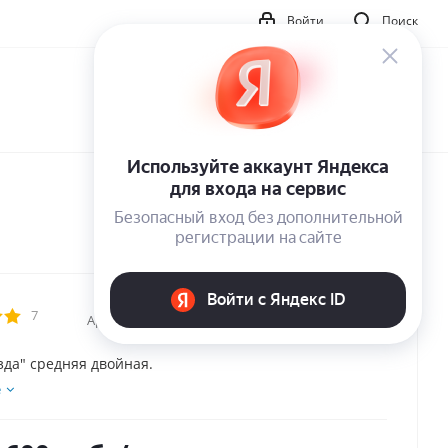
Войти
Поиск
7
Артикул:
32022
зда" средняя двойная.
е