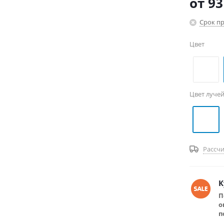
от
93
Срок пр
Цвет
Цвет луче
Рассчи
К
П
о
п